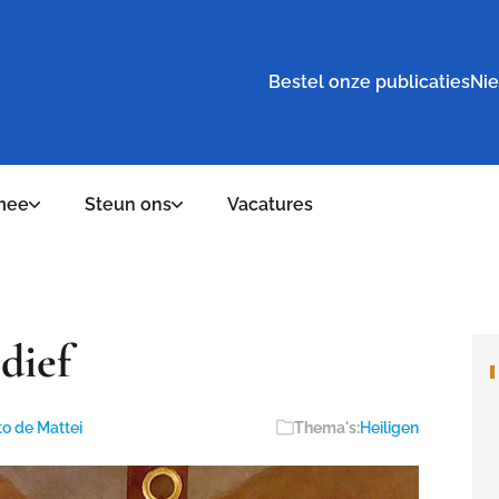
Bestel onze publicaties
Nie
mee
Steun ons
Vacatures
dief
o de Mattei
Thema's:
Heiligen