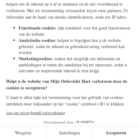
Kerk
6 januari 2026
De opkomst en ondergang van het
liberaal katholicisme in 19de-eeuws
Nederland
In de Nederlandse Kerk denkt men bij
vernieuwing, vrijzinnigheid en liberalisme
snel aan de jaren 1960. Er was echter in de
19de ook een liberale beweging.