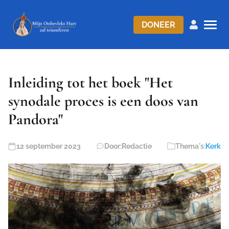
DONEER
Inleiding tot het boek "Het
synodale proces is een doos van
Pandora"
12 september 2023
Door:
Redactie
Thema's:
Kerk