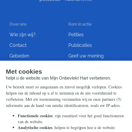
Over ons
Kom in actie
Wie zijn wij?
Petities
Contact
Publicaties
Gebeden
Geef uw mening
Artikelen
Ontvang de nieuwsbrief
Steun ons
Info
Nieuwsbrief
Contact
Eenmalig
Ontvang onze Telegram-
berichten
Maandelijks
Privacy
Periodiek