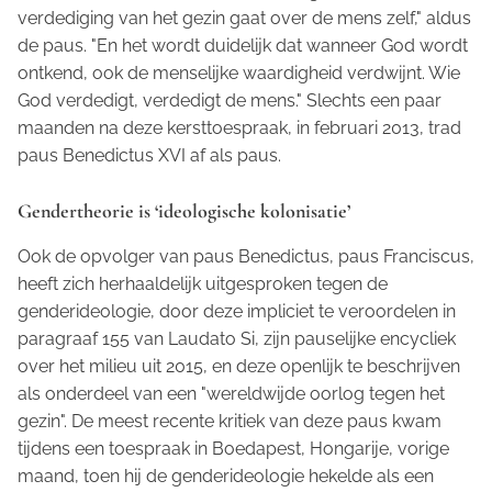
verdediging van het gezin gaat over de mens zelf," aldus
de paus. "En het wordt duidelijk dat wanneer God wordt
ontkend, ook de menselijke waardigheid verdwijnt. Wie
God verdedigt, verdedigt de mens." Slechts een paar
maanden na deze kersttoespraak, in februari 2013, trad
paus Benedictus XVI af als paus.
Gendertheorie is ‘ideologische kolonisatie’
Ook de opvolger van paus Benedictus, paus Franciscus,
heeft zich herhaaldelijk uitgesproken tegen de
genderideologie, door deze impliciet te veroordelen in
paragraaf 155 van
Laudato Si
, zijn pauselijke encycliek
over het milieu uit 2015, en deze openlijk te beschrijven
als onderdeel van een "wereldwijde oorlog tegen het
gezin". De meest recente kritiek van deze paus kwam
tijdens een toespraak in Boedapest, Hongarije, vorige
maand, toen hij de genderideologie hekelde als een