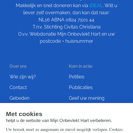
Makkelijk en snel doneren kan via
iDEAL
. Wilt u
liever zelf overmaken, dan kan dat naar:
NL16 ABNA 0824 7501 44
T.n.v. Stichting Civitas Christiana
O.v.v. Webdonatie Mijn Onbevlekt Hart en uw
postcode + huisnummer
Over ons
Kom in actie
Wie zijn wij?
Petities
Contact
Publicaties
Gebeden
Geef uw mening
Artikelen
Ontvang de nieuwsbrief
Steun ons
Info