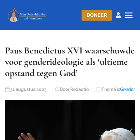
DONEER
Paus Benedictus XVI waarschuwde
voor genderideologie als ‘ultieme
opstand tegen God’
31 augustus 2023
Door:
Redactie
Thema's:
Gender