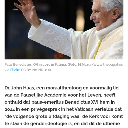
Paus Benedictus XVI in 2010 in Fatima. (Foto: M.Mazur/www thepapalvis
via
Flickr
, CC BY-Nc-ND-2.0)
Dr. John Haas, een moraaltheoloog en voormalig lid
van de Pauselijke Academie voor het Leven, heeft
onthuld dat paus-emeritus Benedictus XVI hem in
2014 in een privégesprek in het Vaticaan vertelde dat
"de volgende grote uitdaging waar de Kerk voor komt
te staan de genderideologie is, en dat dit de ultieme