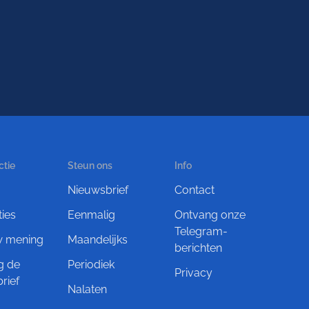
ctie
Steun ons
Info
Nieuwsbrief
Contact
ties
Eenmalig
Ontvang onze
Telegram-
w mening
Maandelijks
berichten
g de
Periodiek
Privacy
rief
Nalaten