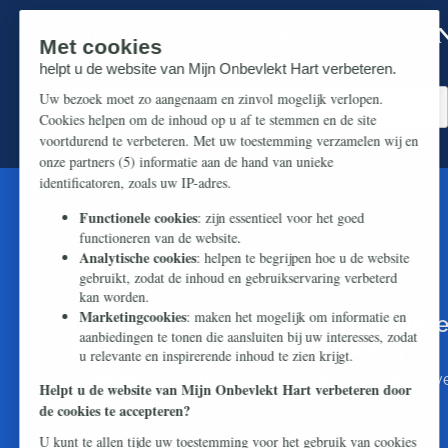
Mis niks in de strijd om ons prachtige N
Zorg dat u niets over dit thema mist.
U kunt de wereld bereiken met Onze
boodschap van hoop en redding
Makkelijk en snel doneren kan via
iDEAL
. Wilt u li
dat naar:
NL16 ABNA 0824 7501 44