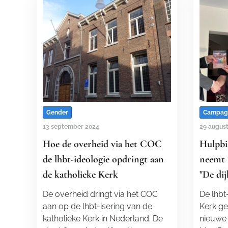
Gender
Campag
13 september 2024
29 augus
Hoe de overheid via het COC
Hulpbi
de lhbt-ideologie opdringt aan
neemt 
de katholieke Kerk
"De di
De overheid dringt via het COC
De lhbt
aan op de lhbt-isering van de
Kerk geï
katholieke Kerk in Nederland. De
nieuwe 