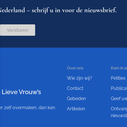
ederland – schrijf u in voor de nieuwsbrief.
Versturen
Over ons
Kom in a
Wie zijn wij?
Petities
Contact
Publica
 Lieve Vrouw’s
Gebeden
Geef u
ever zelf overmaken, dan kan
Artikelen
Ontvan
nieuwsb