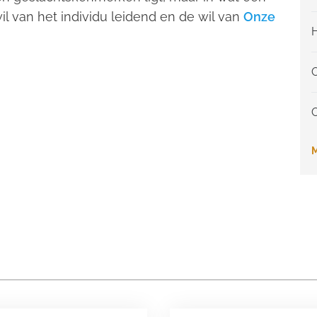
wil van het individu leidend en de wil van
Onze
H
M