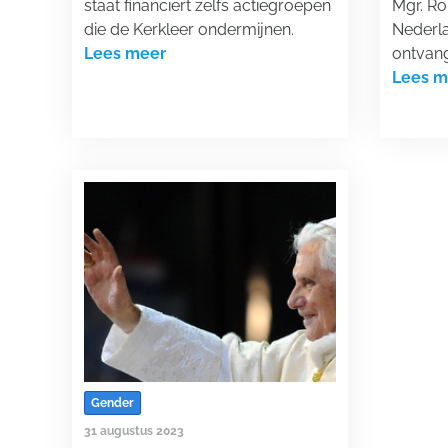
staat financiert zelfs actiegroepen
Mgr. R
die de Kerkleer ondermijnen.
Nederla
Lees meer
ontvang
Lees m
Gender
31 augustus 2023