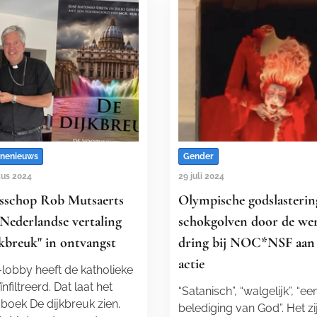
nenieuws
Gender
tus 2024
29 juli 2024
sschop Rob Mutsaerts
Olympische godslasterin
Nederlandse vertaling
schokgolven door de wer
jkbreuk" in ontvangst
dring bij NOC*NSF aan
actie
-lobby heeft de katholieke
nfiltreerd. Dat laat het
“Satanisch”, “walgelijk”, “ee
boek De dijkbreuk zien.
belediging van God”. Het zi