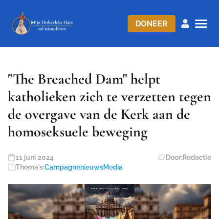
DONEER
"The Breached Dam" helpt
katholieken zich te verzetten tegen
de overgave van de Kerk aan de
homoseksuele beweging
11 juni 2024
Door:
Redactie
Thema's:
Campagnenieuws
Media