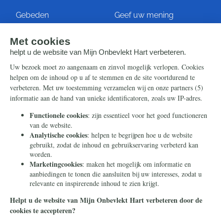
Gebeden
Geef uw mening
Artikelen
Ontvang de nieuwsbrief
Steun ons
Info
Nieuwsbrief
Contact
Eenmalig
Ontvang onze Telegram-
berichten
Maandelijks
Privacy
Periodiek
Nalaten
Zelf overschrijven