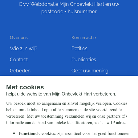
O.v.v. Webdonatie Mijn Onbevlekt Hart en uw
postcode + huisnummer
Over ons
Kom in actie
Wie zijn wij?
Petities
Contact
Publicaties
Gebeden
Geef uw mening
Artikelen
Ontvang de nieuwsbrief
Steun ons
Info
Nieuwsbrief
Contact
Eenmalig
Ontvang onze Telegram-
berichten
Maandelijks