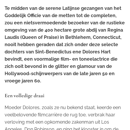
Te midden van de serene Latijnse gezangen van het
Goddelijk Officie van de metten tot de completen,
zou een nietsvermoedende bezoeker van de rustieke
omgeving van de 400 hectare grote abdij van Regina
Laudis (
Queen of Praise
) in Bethlehem, Connecticut,
nooit hebben geraden dat zich onder deze selecte
dochters van Sint-Benedictus ene Dolores Hart
bevindt, een voormalige film- en toneelactrice die
zich ooit bevond in de glitter en glamour van de
Hollywood-schijnwerpers van de late jaren 50 en
vroege jaren 60.
Een volledige draai
Moeder Dolores, zoals ze nu bekend staat, keerde een
veelbelovende filmcarrière de rug toe, verbrak haar
verloving met een opkomende zakenman uit Los
Angeles, Don Robinson, en ging het klooster in om de