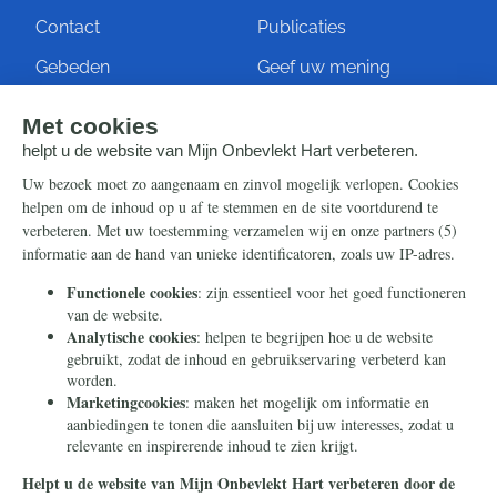
Contact
Publicaties
Gebeden
Geef uw mening
Artikelen
Ontvang de nieuwsbrief
Steun ons
Info
Nieuwsbrief
Contact
Eenmalig
Ontvang onze Telegram-
berichten
Maandelijks
Privacy
Periodiek
Nalaten
Zelf overschrijven