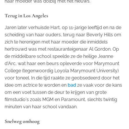
haar moeder was dolblij met het nieuws.
Terug in Los Angeles
Jaren later verhuisde Hart, op 11-jarige leeftijd en na de
scheiding van haar ouders, terug naar Beverly Hills om
zich te herenigen met haar moeder die inmiddels
hertrouwd was met restauranteigenaar Al Gordon. Op
de middelbare school speelde ze de heilige Jeanne
d'Arc, wat haar een beurs opleverde voor Marymount
College (tegenwoordig
Loyola Marymount University
)
voor toneel. In die tijd raakte ze geobsedeerd door het
idee om actrice te worden en
bad
ze vaak voor de kans
om een voet tussen de deur te krijgen van grote
filmstudio's zoals MGM en Paramount, slechts twintig
minuten van haar school vandaan.
Snelweg omhoog