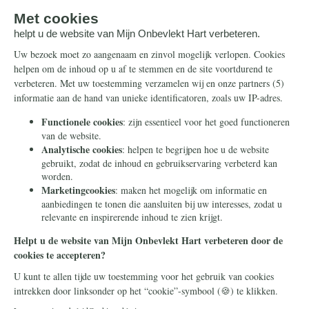
Artikelen
Ontvang de nieuwsbrief
Steun ons
Info
Nieuwsbrief
Contact
Eenmalig
Ontvang onze Telegram-
berichten
Maandelijks
Privacy
Periodiek
Nalaten
Zelf overschrijven
© 2026 Stichting Civitas Christiana
Cookieverklaring
Privacy