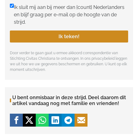
Ik sluit mij aan bij meer dan {count} Nederlanders
en blijf graag per e-mail op de hoogte van de
strijd.
Ik teken!
Door verder te gaan gaat u ermee akkoord correspondentie van
Stichting Civitas Christiana te ontvangen. In ons
privacybeleid
leggen
we uit hoe we uw gegevens beschermen en gebruiken. U kunt op elk
moment uitschrijven.
U bent onmisbaar in deze strijd. Deel daarom dit
artikel vandaag nog met familie en vrienden!