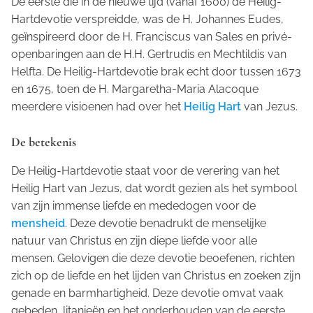
De eerste die in de nieuwe tijd (vanaf 1600) de Heilig-
Hartdevotie verspreidde, was de H. Johannes Eudes,
geïnspireerd door de H. Franciscus van Sales en privé-
openbaringen aan de H.H. Gertrudis en Mechtildis van
Helfta. De Heilig-Hartdevotie brak echt door tussen 1673
en 1675, toen de H. Margaretha-Maria Alacoque
meerdere visioenen had over het
Heilig Hart
van Jezus.
De betekenis
De Heilig-Hartdevotie staat voor de verering van het
Heilig Hart van Jezus, dat wordt gezien als het symbool
van zijn immense liefde en mededogen voor de
mensheid
. Deze devotie benadrukt de menselijke
natuur van Christus en zijn diepe liefde voor alle
mensen. Gelovigen die deze devotie beoefenen, richten
zich op de liefde en het lijden van Christus en zoeken zijn
genade en barmhartigheid. Deze devotie omvat vaak
gebeden, litanieën en het onderhouden van de eerste