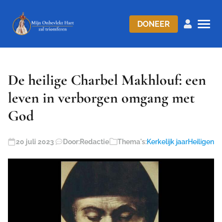
DONEER
De heilige Charbel Makhlouf: een
leven in verborgen omgang met
God
20 juli 2023
Door:
Redactie
Thema's:
Kerkelijk jaar
Heiligen