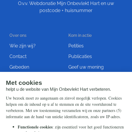
O.v.v. Webdonatie Mijn Onbevlekt Hart en uw
postcode + huisnummer
Over ons
Kom in actie
Wie zijn wij?
Petities
Contact
Publicaties
Gebeden
Geef uw mening
Artikelen
Ontvang de nieuwsbrief
Steun ons
Info
Nieuwsbrief
Contact
Eenmalig
Ontvang onze Telegram-
berichten
Maandelijks