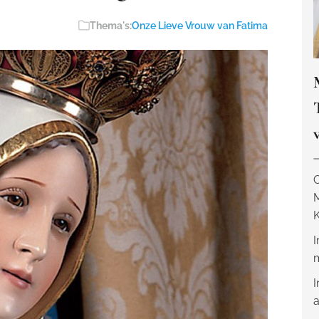
Thema's:
Onze Lieve Vrouw van Fatima
O
K
I
m
I
a