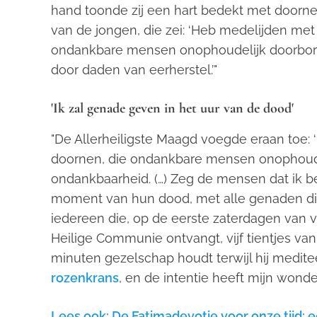
hand toonde zij een hart bedekt met doorne
van de jongen, die zei: ‘Heb medelijden met 
ondankbare mensen onophoudelijk doorbore
door daden van eerherstel.’"
'Ik zal genade geven in het uur van de dood'
"De Allerheiligste Maagd voegde eraan toe: ‘
doornen, die ondankbare mensen onophoudel
ondankbaarheid. (…) Zeg de mensen dat ik be
moment van hun dood, met alle genaden die
iedereen die, op de eerste zaterdagen van 
Heilige Communie ontvangt, vijf tientjes van
minuten gezelschap houdt terwijl hij meditee
rozenkrans
, en de intentie heeft mijn wonde
Lees ook: De Fatimadevotie voor onze tijd: 