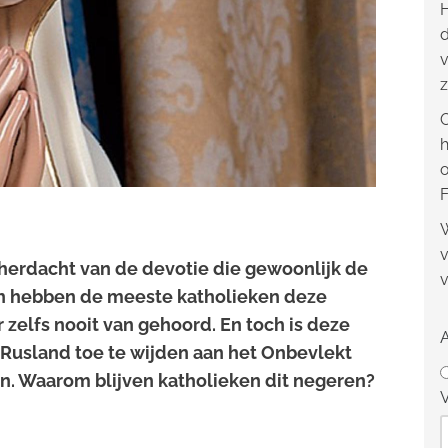
H
d
v
z
O
h
o
F
W
v
herdacht van de devotie die gewoonlijk de
v
ch hebben de meeste katholieken deze
 zelfs nooit van gehoord. En toch is deze
 Rusland toe te wijden aan het Onbevlekt
n. Waarom blijven katholieken dit negeren?
V