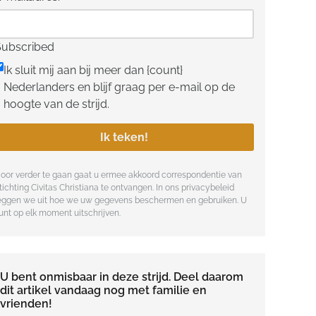
Subscribed
Ik sluit mij aan bij meer dan {count}
Nederlanders en blijf graag per e-mail op de
hoogte van de strijd.
Ik teken!
oor verder te gaan gaat u ermee akkoord correspondentie van
tichting Civitas Christiana te ontvangen. In ons
privacybeleid
eggen we uit hoe we uw gegevens beschermen en gebruiken. U
unt op elk moment uitschrijven.
U bent onmisbaar in deze strijd. Deel daarom
dit artikel vandaag nog met familie en
vrienden!