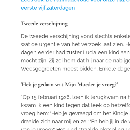
eerste vijf zaterdagen
Tweede verschijning
De tweede verschijning vond slechts enkele 
wat de urgentie van het verzoek laat zien. H
dagen eerder had zuster Lucia een kind aa
mocht zijn. Zij zei hem dat hij naar de nab
Weesgegroeten moest bidden. Enkele dagen 
'Heb je gedaan wat Mijn Moeder je vroeg?'
“Op 15 februari 1926, toen ik terugkwam na h
kwam ik een kind tegen dat leek op hetzelf
vroeg hem: ‘Heb je gevraagd om het Kindje
draaide zich naar mij en zei: ‘En heb jij in
van je vroeg?’ Het kind straalde plotseling.