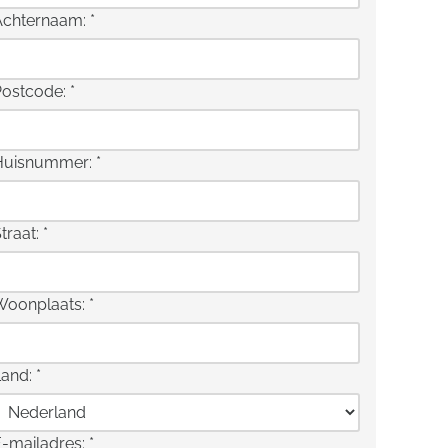
Achternaam:
*
Postcode:
*
Huisnummer:
*
traat:
*
Woonplaats:
*
Land:
*
E-mailadres:
*