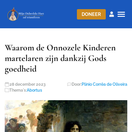
DONEER
Waarom de Onnozele Kinderen
martelaren zijn dankzij Gods
goedheid
28 december 2023
Door:
Plinio Corrêa de Oliveira
Thema's:
Abortus