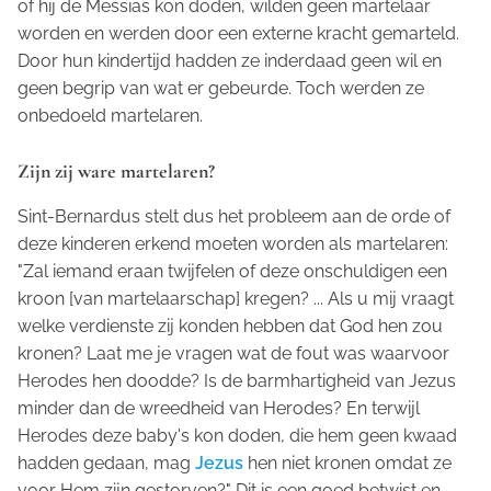
of hij de Messias kon doden, wilden geen martelaar
worden en werden door een externe kracht gemarteld.
Door hun kindertijd hadden ze inderdaad geen wil en
geen begrip van wat er gebeurde. Toch werden ze
onbedoeld martelaren.
Zijn zij ware martelaren?
Sint-Bernardus stelt dus het probleem aan de orde of
deze kinderen erkend moeten worden als martelaren:
"Zal iemand eraan twijfelen of deze onschuldigen een
kroon [van martelaarschap] kregen? ... Als u mij vraagt
welke verdienste zij konden hebben dat God hen zou
kronen? Laat me je vragen wat de fout was waarvoor
Herodes hen doodde? Is de barmhartigheid van Jezus
minder dan de wreedheid van Herodes? En terwijl
Herodes deze baby's kon doden, die hem geen kwaad
hadden gedaan, mag
Jezus
hen niet kronen omdat ze
voor Hem zijn gestorven?" Dit is een goed betwist en