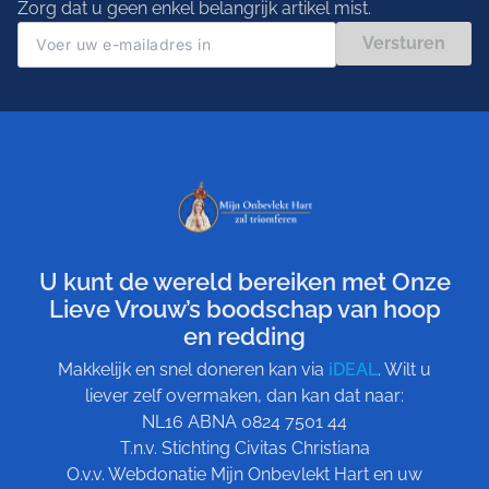
Zorg dat u geen enkel belangrijk artikel mist.
Versturen
U kunt de wereld bereiken met Onze
Lieve Vrouw’s boodschap van hoop
en redding
Makkelijk en snel doneren kan via
iDEAL
. Wilt u
liever zelf overmaken, dan kan dat naar:
NL16 ABNA 0824 7501 44
T.n.v. Stichting Civitas Christiana
O.v.v. Webdonatie Mijn Onbevlekt Hart en uw