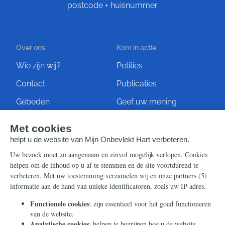
postcode + huisnummer
Over ons
Kom in actie
Wie zijn wij?
Petities
Contact
Publicaties
Gebeden
Geef uw mening
Artikelen
Ontvang de nieuwsbrief
Steun ons
Info
Nieuwsbrief
Contact
Eenmalig
Ontvang onze Telegram-
berichten
Maandelijks
Privacy
Periodiek