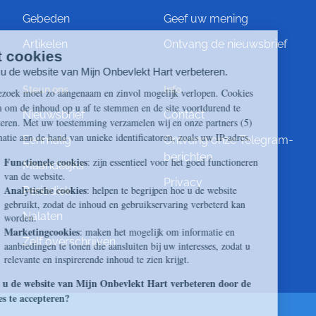
Gebeden
Geef uw mening
Artikelen
Ontvang de nieuwsbrief
Steun ons
Info
Nieuwsbrief
Contact
Eenmalig
Ontvang onze Telegram-
berichten
Maandelijks
Privacy
Periodiek
Nalaten
Zelf overschrijven