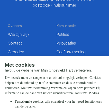
postcode + huisnummer
Over ons
Kom in actie
Wie zijn wij?
Petities
Contact
Publicaties
Gebeden
Geef uw mening
Artikelen
Ontvang de nieuwsbrief
Steun ons
Info
Nieuwsbrief
Contact
Eenmalig
Ontvang onze Telegram-
berichten
Maandelijks
Privacy