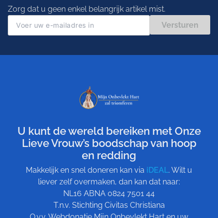
Zorg dat u geen enkel belangrijk artikel mist.
Versturen
U kunt de wereld bereiken met Onze
Lieve Vrouw’s boodschap van hoop
en redding
Makkelijk en snel doneren kan via
iDEAL
. Wilt u
liever zelf overmaken, dan kan dat naar:
NL16 ABNA 0824 7501 44
T.n.v. Stichting Civitas Christiana
O.v.v. Webdonatie Mijn Onbevlekt Hart en uw