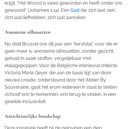
krijgt. "Het Woord is vlees geworden en heeft onder ons
gewoond” (Johannes 1:14)
.
Een
God
die zich laat zien,
zich laat liefhebben, zich laat aanraken.
Anonieme silhouetten
Nu stelt Brussel ons dit jaar een “kerststal” voor die er
geen meer is: anonieme silhouetten, zonder gezicht,
gehuld in saaie stoffen, vergelijkbaar met
etalagepoppen. Voor de Belgische interieurarchitecte
Victoria Maria Geyer, die aan de basis ligt van deze
nieuwe creatie, ondersteund door het
Atelier By
Souveraine
, gaat het erom iedereen in staat te stellen
zichzelf erin te herkennen, erin terug te vinden, in een
gewilde inclusiviteit.
Antichristelijke boodschap
Deze installatie heeft bij de gelovigen een diep