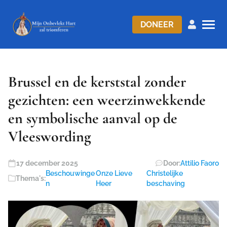
DONEER
Brussel en de kerststal zonder
gezichten: een weerzinwekkende
en symbolische aanval op de
Vleeswording
17 december 2025
Door:
Attilio Faoro
Beschouwinge
Onze Lieve
Christelijke
Thema's:
n
Heer
beschaving