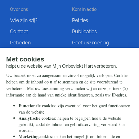
Over ons
Kom in actie
Wie zijn wij?
Petities
Contact
Publicaties
Gebeden
Geef uw mening
Artikelen
Ontvang de nieuwsbrief
Steun ons
Info
Nieuwsbrief
Contact
Eenmalig
Ontvang onze Telegram-
berichten
Maandelijks
Privacy
Periodiek
Nalaten