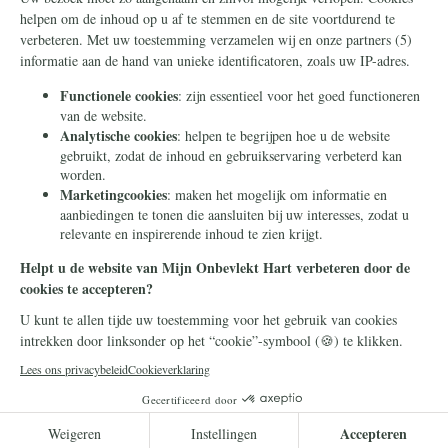
Nieuwsbrief
Contact
Eenmalig
Ontvang onze Telegram-
berichten
Maandelijks
Privacy
Periodiek
Nalaten
Zelf overschrijven
© 2026 Stichting Civitas Christiana
Cookieverklaring
Privacy