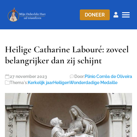
DONEER
Heilige Catharine Labouré: zoveel
belangrijker dan zij schijnt
27 november 2023
Door:
Plinio Corrêa de Oliveira
Thema's:
Kerkelijk jaar
Heiligen
Wonderdadige Medaille