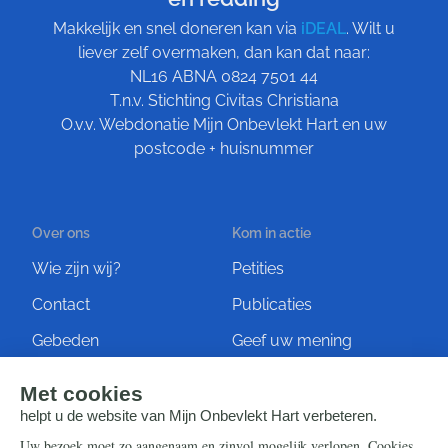
Makkelijk en snel doneren kan via
iDEAL
. Wilt u
liever zelf overmaken, dan kan dat naar:
NL16 ABNA 0824 7501 44
T.n.v. Stichting Civitas Christiana
O.v.v. Webdonatie Mijn Onbevlekt Hart en uw
postcode + huisnummer
Over ons
Kom in actie
Wie zijn wij?
Petities
Contact
Publicaties
Gebeden
Geef uw mening
Artikelen
Ontvang de nieuwsbrief
Steun ons
Info