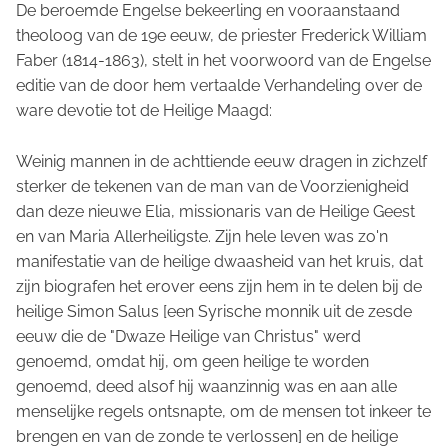
De beroemde Engelse bekeerling en vooraanstaand
theoloog van de 19e eeuw, de priester Frederick William
Faber (1814-1863), stelt in het voorwoord van de Engelse
editie van de door hem vertaalde
Verhandeling over de
ware devotie tot de Heilige Maagd
:
Weinig mannen in de achttiende eeuw dragen in zichzelf
sterker de tekenen van de man van de Voorzienigheid
dan deze nieuwe Elia, missionaris van de Heilige Geest
en van Maria Allerheiligste. Zijn hele leven was zo'n
manifestatie van de heilige
dwaasheid
van het kruis, dat
zijn biografen het erover eens zijn hem in te delen bij de
heilige Simon Salus [een Syrische monnik uit de zesde
eeuw die de "
Dwaze
Heilige van Christus" werd
genoemd, omdat hij, om geen heilige te worden
genoemd, deed alsof hij waanzinnig was en aan alle
menselijke regels ontsnapte, om de mensen tot inkeer te
brengen en van de zonde te verlossen] en de heilige