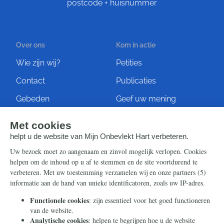
postcode + huisnummer
Over ons
Kom in actie
Wie zijn wij?
Petities
Contact
Publicaties
Gebeden
Geef uw mening
Artikelen
Ontvang de nieuwsbrief
Steun ons
Info
Nieuwsbrief
Contact
Eenmalig
Ontvang onze Telegram-
berichten
Maandelijks
Privacy
Periodiek