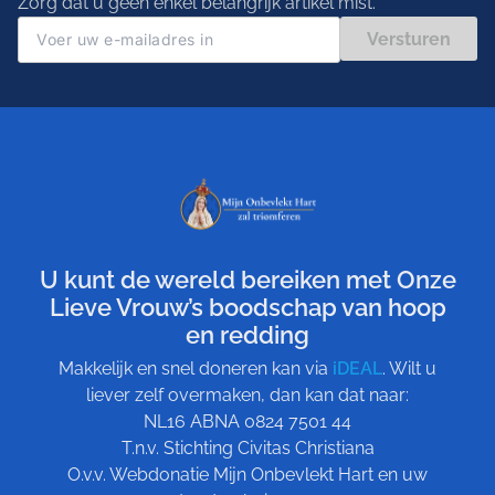
Zorg dat u geen enkel belangrijk artikel mist.
Versturen
U kunt de wereld bereiken met Onze
Lieve Vrouw’s boodschap van hoop
en redding
Makkelijk en snel doneren kan via
iDEAL
. Wilt u
liever zelf overmaken, dan kan dat naar:
NL16 ABNA 0824 7501 44
T.n.v. Stichting Civitas Christiana
O.v.v. Webdonatie Mijn Onbevlekt Hart en uw