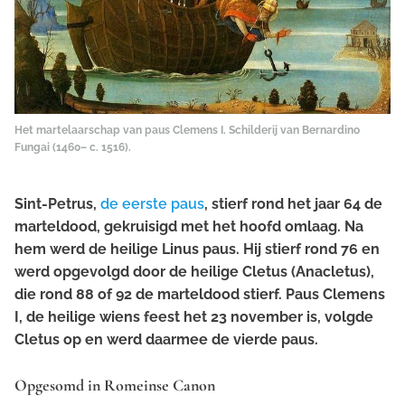
Het martelaarschap van paus Clemens I. Schilderij van Bernardino
Fungai (1460– c. 1516).
Sint-Petrus,
de eerste paus
, stierf rond het jaar 64 de
marteldood, gekruisigd met het hoofd omlaag. Na
hem werd de heilige Linus paus. Hij stierf rond 76 en
werd opgevolgd door de heilige Cletus (Anacletus),
die rond 88 of 92 de marteldood stierf. Paus Clemens
I, de heilige wiens feest het 23 november is, volgde
Cletus op en werd daarmee de vierde paus.
Opgesomd in Romeinse Canon