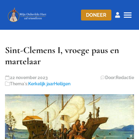
DONEER
Sint-Clemens I, vroege paus en
martelaar
22 november 2023
Door:
Redactie
Thema's:
Kerkelijk jaar
Heiligen