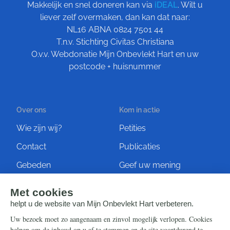
Makkelijk en snel doneren kan via
iDEAL
. Wilt u
liever zelf overmaken, dan kan dat naar:
NL16 ABNA 0824 7501 44
T.n.v. Stichting Civitas Christiana
O.v.v. Webdonatie Mijn Onbevlekt Hart en uw
postcode + huisnummer
Over ons
Kom in actie
Wie zijn wij?
Petities
Contact
Publicaties
Gebeden
Geef uw mening
Artikelen
Ontvang de nieuwsbrief
Steun ons
Info