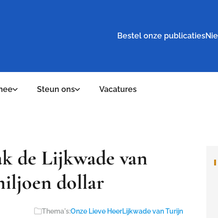
Bestel onze publicaties
Nie
mee
Steun ons
Vacatures
k de Lijkwade van
iljoen dollar
Thema's:
Onze Lieve Heer
Lijkwade van Turijn