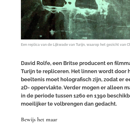
Een replica van de Lijkwade van Turijn, waarop het gezicht van Ch
David Rolfe, een Britse producent en film
Turijn te repliceren. Het linnen wordt door
beeltenis moet holografisch zijn, zodat er
2D- oppervlakte. Verder mogen er alleen m
in de periode tussen 1260 en 1390 beschikb
moeilijker te volbrengen dan gedacht.
Bewijs het maar