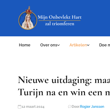
Home
Over ons
Artikelen
Doe 
Nieuwe uitdaging: maa
Turijn na en win een m
12 maart 2024
Door:
Rogier Janssen