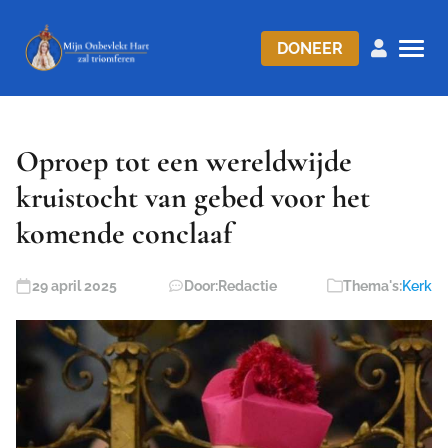
DONEER
Oproep tot een wereldwijde
kruistocht van gebed voor het
komende conclaaf
29 april 2025
Door:
Redactie
Thema's:
Kerk