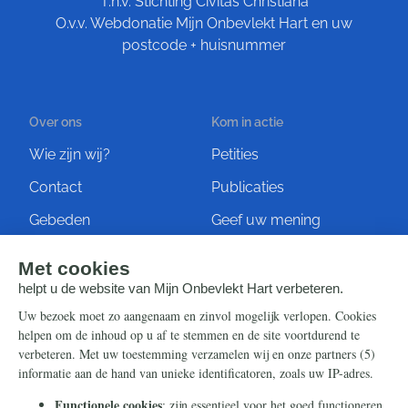
T.n.v. Stichting Civitas Christiana
O.v.v. Webdonatie Mijn Onbevlekt Hart en uw
postcode + huisnummer
Over ons
Kom in actie
Wie zijn wij?
Petities
Contact
Publicaties
Gebeden
Geef uw mening
Artikelen
Ontvang de nieuwsbrief
Steun ons
Info
Nieuwsbrief
Contact
Eenmalig
Ontvang onze Telegram-
berichten