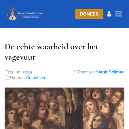
DONEER
De echte waarheid over het
vagevuur
13 juni 2025
Door:
Luiz Sérgio Solimeo
Thema's:
Geloofsleer