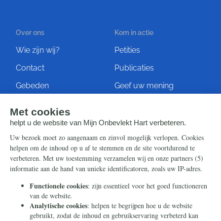
Over ons
Kom in actie
Wie zijn wij?
Petities
Contact
Publicaties
Gebeden
Geef uw mening
Artikelen
Ontvang de nieuwsbrief
Steun ons
Info
Nieuwsbrief
Contact
Eenmalig
Ontvang onze Telegram-
berichten
Maandelijks
Privacy
Periodiek