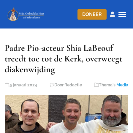
DONEER
Padre Pio-acteur Shia LaBeouf
treedt toe tot de Kerk, overweegt
diakenwijding
5 januari 2024
Door:
Redactie
Thema's:
Media