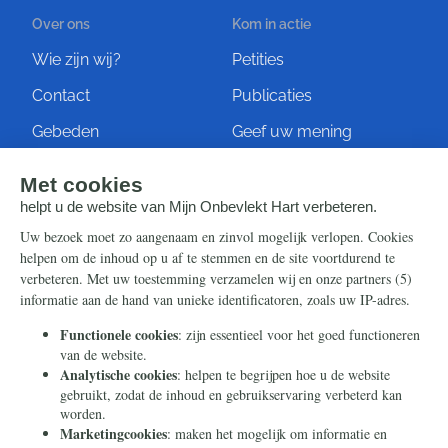
Over ons
Kom in actie
Wie zijn wij?
Petities
Contact
Publicaties
Gebeden
Geef uw mening
Artikelen
Ontvang de nieuwsbrief
Steun ons
Info
Nieuwsbrief
Contact
Eenmalig
Ontvang onze Telegram-
berichten
Maandelijks
Privacy
Periodiek
Nalaten
Zelf overschrijven