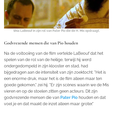
Shia LaBeouf in zijn rol van Pater Pio die de H. Mis opdraagt.
Godvrezende mensen die van Pio houden
Na de voltooiing van de film vertelde LaBeouf dat het
spelen van de rol van de heilige, terwijl hij werd
ondergedompeld in zijn klooster en stad, had
bijgedragen aan de intensiteit van zijn zoektocht. "Het is
een enorme druk, maar het is de film alleen maar ten
goede gekomen," zei hij. "Er zijn scènes waarin we de Mis
vieren en op de stoelen zitten geen acteurs. Dit zijn
godvrezende mensen die van
Pater Pio
houden en dat
voel je en dat maakt de inzet alleen maar groter."