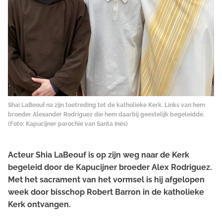
Shai LaBeouf na zijn toetreding tot de katholieke Kerk. Links van hem
broeder Alexander Rodriguez die hem daarbij geestelijk begeleidde.
(Foto: Kapucijner parochie van Santa Inés)
Acteur Shia LaBeouf is op zijn weg naar de Kerk
begeleid door de Kapucijner broeder Alex Rodriguez.
Met het sacrament van het vormsel is hij afgelopen
week door bisschop Robert Barron in de katholieke
Kerk ontvangen.