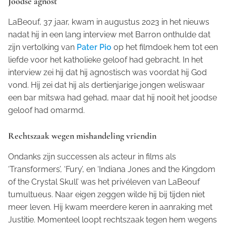
Joodse agnost
LaBeouf, 37 jaar, kwam in augustus 2023 in het nieuws
nadat hij in een lang interview met Barron onthulde dat
zijn vertolking van
Pater Pio
op het filmdoek hem tot een
liefde voor het katholieke geloof had gebracht. In het
interview zei hij dat hij agnostisch was voordat hij God
vond. Hij zei dat hij als dertienjarige jongen weliswaar
een bar mitswa had gehad, maar dat hij nooit het joodse
geloof had omarmd.
Rechtszaak wegen mishandeling vriendin
Ondanks zijn successen als acteur in films als
‘Transformers’, ‘Fury’, en ‘Indiana Jones and the Kingdom
of the Crystal Skull’ was het privéleven van LaBeouf
tumultueus. Naar eigen zeggen wilde hij bij tijden niet
meer leven. Hij kwam meerdere keren in aanraking met
Justitie. Momenteel loopt rechtszaak tegen hem wegens