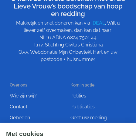
Lieve Vrouw’s boodschap van hoop
en redding
Makkelijk en snel doneren kan via
iDEAL
. Wilt u
liever zelf overmaken, dan kan dat naar:
NL16 ABNA 0824 7501 44
T.n.v. Stichting Civitas Christiana
O.v.v. Webdonatie Mijn Onbevlekt Hart en uw
postcode + huisnummer
Over ons
Kom in actie
Wie zijn wij?
Petities
Contact
Publicaties
Gebeden
Geef uw mening
Artikelen
Ontvang de nieuwsbrief