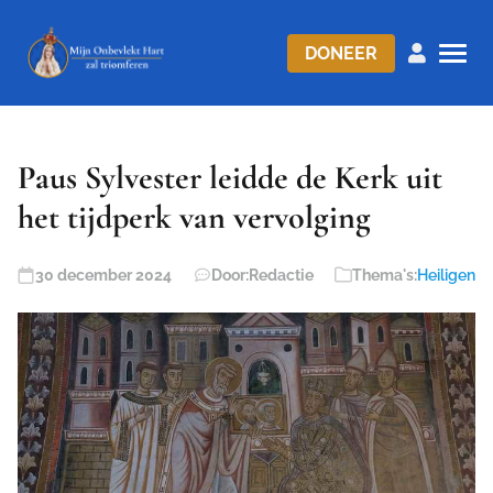
DONEER
Paus Sylvester leidde de Kerk uit
het tijdperk van vervolging
30 december 2024
Door:
Redactie
Thema's:
Heiligen