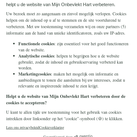
Steun ons
Info
Nieuwsbrief
Contact
Eenmalig
Ontvang onze Telegram-
berichten
Maandelijks
Privacy
Periodiek
Nalaten
Zelf overschrijven
© 2026 Stichting Civitas Christiana
Cookieverklaring
Privacy