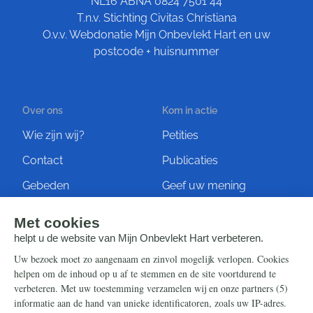
NL16 ABNA 0824 7501 44
T.n.v. Stichting Civitas Christiana
O.v.v. Webdonatie Mijn Onbevlekt Hart en uw
postcode + huisnummer
Over ons
Kom in actie
Wie zijn wij?
Petities
Contact
Publicaties
Gebeden
Geef uw mening
Artikelen
Ontvang de nieuwsbrief
Steun ons
Info
Nieuwsbrief
Contact
Eenmalig
Ontvang onze Telegram-