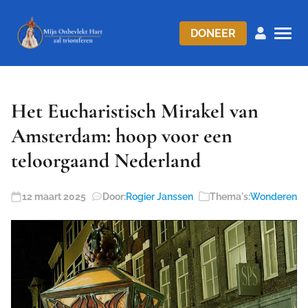
DONEER
Het Eucharistisch Mirakel van
Amsterdam: hoop voor een
teloorgaand Nederland
12 maart 2025
Door:
Rogier Janssen
Thema's:
Wonderen