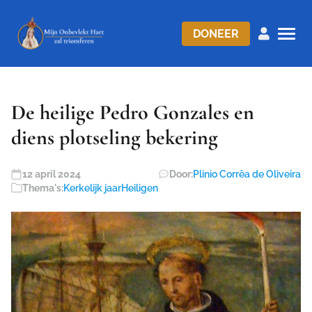
DONEER
De heilige Pedro Gonzales en
diens plotseling bekering
12 april 2024
Door:
Plinio Corrêa de Oliveira
Thema's:
Kerkelijk jaar
Heiligen