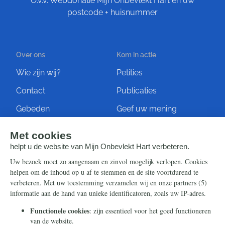
O.v.v. Webdonatie Mijn Onbevlekt Hart en uw
postcode + huisnummer
Over ons
Kom in actie
Wie zijn wij?
Petities
Contact
Publicaties
Gebeden
Geef uw mening
Artikelen
Ontvang de nieuwsbrief
Steun ons
Info
Nieuwsbrief
Contact
Eenmalig
Ontvang onze Telegram-
berichten
Maandelijks