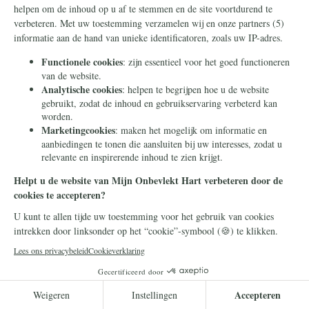
Duizenden intenties neergelegd aan de
voeten van Pater Pio
Op de liturgische feestdag van de heilige Padre Pio, zijn
duizenden gebedsintenties bij zijn graf in San Giovanni
Rotondo gelegd. Vrijwilligers van de campagne Mijn
Onbevlekt Hart zal triomferen reisden met de intenties