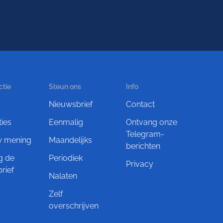
ctie
Steun ons
Info
Nieuwsbrief
Contact
ties
Eenmalig
Ontvang onze
Telegram-
w mening
Maandelijks
berichten
g de
Periodiek
Privacy
rief
Nalaten
Zelf
overschrijven