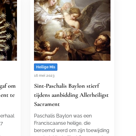
Heilige Mis
16 mei 2023
 gaf om
Sint-Paschalis Baylon stierf
ment te
tijdens aanbidding Allerheiligst
Sacrament
verhaal
Paschalis Baylon was een
27
Franciscaanse heilige, die
beroemd werd om zijn toewijding