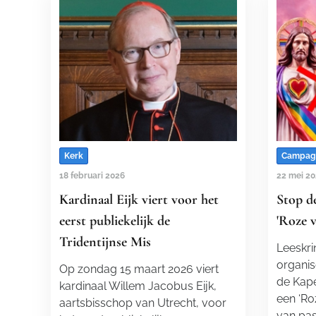
Kerk
Campag
18 februari 2026
22 mei 2
Kardinaal Eijk viert voor het
Stop de
eerst publiekelijk de
'Roze 
Tridentijnse Mis
Leeskrin
organis
Op zondag 15 maart 2026 viert
de Kape
kardinaal Willem Jacobus Eijk,
een ‘Roz
aartsbisschop van Utrecht, voor
van pa