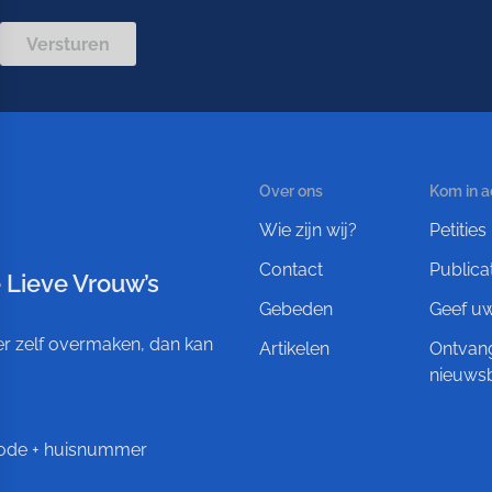
Versturen
Over ons
Kom in a
Wie zijn wij?
Petities
Contact
Publica
 Lieve Vrouw’s
Gebeden
Geef u
ever zelf overmaken, dan kan
Artikelen
Ontvan
nieuwsb
tcode + huisnummer