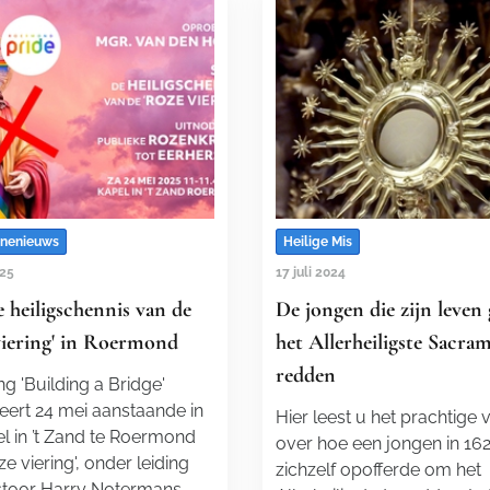
nenieuws
Heilige Mis
025
17 juli 2024
 heiligschennis van de
De jongen die zijn leven
viering' in Roermond
het Allerheiligste Sacra
redden
g 'Building a Bridge '
eert 24 mei aanstaande in
Hier leest u het prachtige 
l in ’t Zand te Roermond
over hoe een jongen in 16
e viering', onder leiding
zichzelf opofferde om het
stoor Harry Notermans.