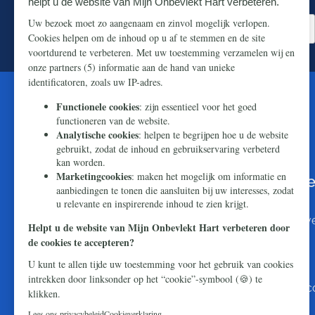
Zorg dat u niets over dit thema mist.
U kunt de wereld bereiken met Onze
boodschap van hoop en redding
Makkelijk en snel doneren kan via
iDEAL
. Wilt u li
dat naar:
NL16 ABNA 0824 7501 44
T.n.v. Stichting Civitas Christiana
O.v.v. Webdonatie Mijn Onbevlekt Hart en uw pos