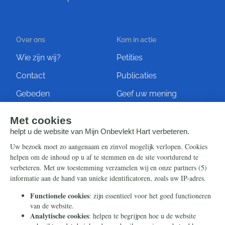
Over ons
Kom in actie
Wie zijn wij?
Petities
Contact
Publicaties
Gebeden
Geef uw mening
Artikelen
Ontvang de nieuwsbrief
Steun ons
Info
Nieuwsbrief
Contact
Eenmalig
Ontvang onze Telegram-
berichten
Maandelijks
Privacy
Periodiek