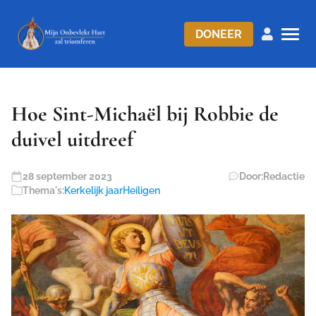
DONEER
Hoe Sint-Michaël bij Robbie de
duivel uitdreef
28 september 2023
Door:
Redactie
Thema's:
Kerkelijk jaar
Heiligen