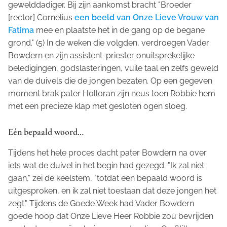
gewelddadiger. Bij zijn aankomst bracht "Broeder
[rector] Cornelius
een beeld van Onze Lieve Vrouw van
Fatima
mee en plaatste het in de gang op de begane
grond." (5) In de weken die volgden, verdroegen Vader
Bowdern en zijn assistent-priester onuitsprekelijke
beledigingen, godslasteringen, vuile taal en zelfs geweld
van de duivels die de jongen bezaten. Op een gegeven
moment brak pater Holloran zijn neus toen Robbie hem
met een precieze klap met gesloten ogen sloeg.
Eén bepaald woord…
Tijdens het hele proces dacht pater Bowdern na over
iets wat de duivel in het begin had gezegd. "Ik zal niet
gaan," zei de keelstem, "totdat een bepaald woord is
uitgesproken, en ik zal niet toestaan dat deze jongen het
zegt." Tijdens de Goede Week had Vader Bowdern
goede hoop dat Onze Lieve Heer Robbie zou bevrijden