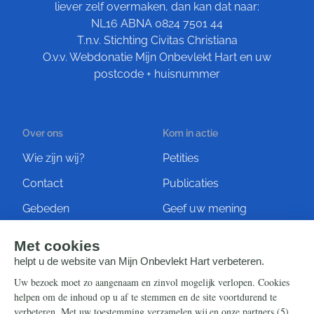
liever zelf overmaken, dan kan dat naar:
NL16 ABNA 0824 7501 44
T.n.v. Stichting Civitas Christiana
O.v.v. Webdonatie Mijn Onbevlekt Hart en uw
postcode + huisnummer
Over ons
Kom in actie
Wie zijn wij?
Petities
Contact
Publicaties
Gebeden
Geef uw mening
Artikelen
Ontvang de nieuwsbrief
Steun ons
Info
Nieuwsbrief
Contact