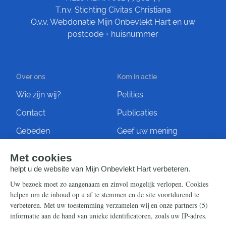
T.n.v. Stichting Civitas Christiana
O.v.v. Webdonatie Mijn Onbevlekt Hart en uw
postcode + huisnummer
Over ons
Kom in actie
Wie zijn wij?
Petities
Contact
Publicaties
Gebeden
Geef uw mening
Artikelen
Ontvang de nieuwsbrief
Steun ons
Info
Nieuwsbrief
Contact
Eenmalig
Ontvang onze Telegram-