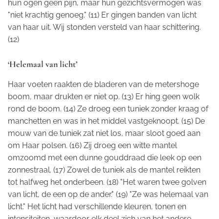
hun ogen geen pijn, maar hun gezichtsvermogen was
"niet krachtig genoeg." (11) Er gingen banden van licht
van haar uit. Wij stonden versteld van haar schittering.
(12)
‘Helemaal van licht’
Haar voeten raakten de bladeren van de metershoge
boom, maar drukten er niet op. (13) Er hing geen wolk
rond de boom. (14) Ze droeg een tuniek zonder kraag of
manchetten en was in het middel vastgeknoopt. (15) De
mouw van de tuniek zat niet los, maar sloot goed aan
om Haar polsen. (16) Zij droeg een witte mantel
omzoomd met een dunne gouddraad die leek op een
zonnestraal. (17) Zowel de tuniek als de mantel reikten
tot halfweg het onderbeen. (18) "Het waren twee golven
van licht, de een op de ander." (19) "Ze was helemaal van
licht." Het licht had verschillende kleuren, tonen en
intensiteiten, waardoor elk deel zich van het andere