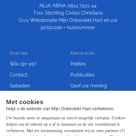
NL16 ABNA 0824 7501 44
T.n.v. Stichting Civitas Christiana
O.v.v. Webdonatie Mijn Onbevlekt Hart en uw
postcode + huisnummer
Over ons
Kom in actie
Wie zijn wij?
Petities
Contact
Publicaties
Gebeden
Geef uw mening
Artikelen
Ontvang de nieuwsbrief
Steun ons
Info
Nieuwsbrief
Contact