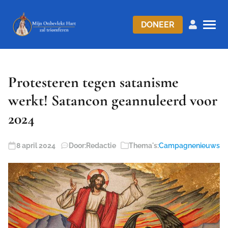
DONEER
Protesteren tegen satanisme
werkt! Satancon geannuleerd voor
2024
8 april 2024
Door:
Redactie
Thema's:
Campagnenieuws