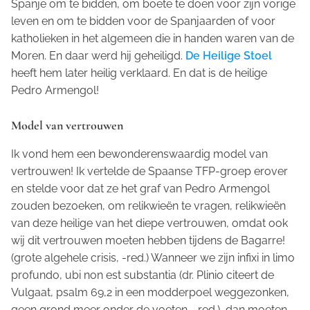
Spanje om te bidden, om boete te doen voor zijn vorige
leven en om te bidden voor de Spanjaarden of voor
katholieken in het algemeen die in handen waren van de
Moren. En daar werd hij geheiligd.
De Heilige Stoel
heeft hem later heilig verklaard. En dat is de heilige
Pedro Armengol!
Model van vertrouwen
Ik vond hem een bewonderenswaardig model van
vertrouwen! Ik vertelde de Spaanse TFP-groep erover
en stelde voor dat ze het graf van Pedro Armengol
zouden bezoeken, om relikwieën te vragen, relikwieën
van deze heilige van het diepe vertrouwen, omdat ook
wij dit vertrouwen moeten hebben tijdens de
Bagarre
!
(grote algehele crisis, -red.) Wanneer we zijn
infixi in limo
profundo, ubi non est substantia
(dr. Plinio citeert de
Vulgaat, psalm 69,2
in een modderpoel weggezonken,
geen grond meer onder de voeten
, -red.), dan moeten