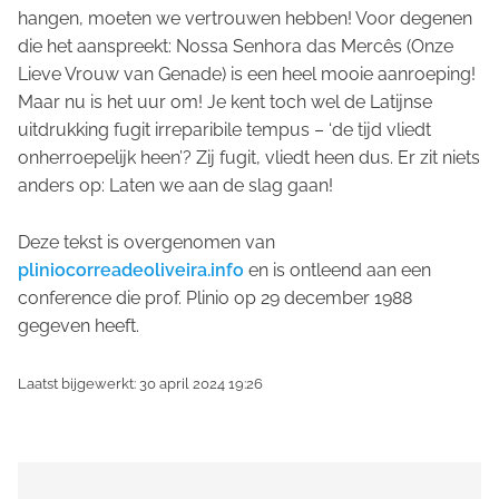
hangen, moeten we vertrouwen hebben! Voor degenen
die het aanspreekt:
Nossa Senhora das Mercês
(Onze
Lieve Vrouw van Genade) is een heel mooie aanroeping!
Maar nu is het uur om! Je kent toch wel de Latijnse
uitdrukking
fugit irreparibile tempus
– ‘de tijd vliedt
onherroepelijk heen’? Zij
fugit
, vliedt heen dus. Er zit niets
anders op: Laten we aan de slag gaan!
Deze tekst is overgenomen van
pliniocorreadeoliveira.info
en is ontleend aan een
conference die prof. Plinio op 29 december 1988
gegeven heeft.
Laatst bijgewerkt: 30 april 2024 19:26