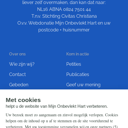
liever zelf overmaken, dan kan dat naar:
NL16 ABNA 0824 7501 44
T.n.v. Stichting Civitas Christiana
O.v.v. Webdonatie Mijn Onbevlekt Hart en uw
postcode + huisnummer
Over ons
Kom in actie
Wie zijn wij?
Petities
Contact
Publicaties
Gebeden
Geef uw mening
Artikelen
Ontvang de nieuwsbrief
Steun ons
Info
Nieuwsbrief
Contact