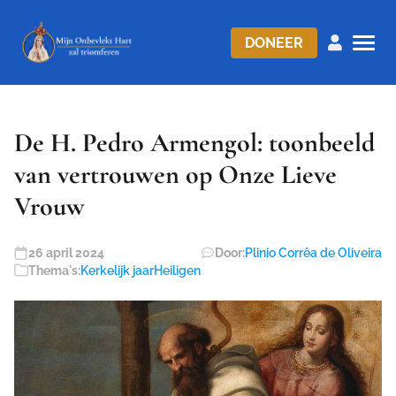
DONEER
De H. Pedro Armengol: toonbeeld
van vertrouwen op Onze Lieve
Vrouw
26 april 2024
Door:
Plinio Corrêa de Oliveira
Thema's:
Kerkelijk jaar
Heiligen