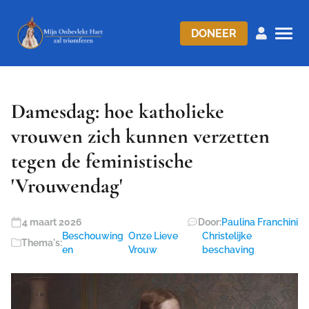
DONEER
Damesdag: hoe katholieke
vrouwen zich kunnen verzetten
tegen de feministische
'Vrouwendag'
4 maart 2026
Door:
Paulina Franchini
Beschouwing
Onze Lieve
Christelijke
Thema's:
en
Vrouw
beschaving