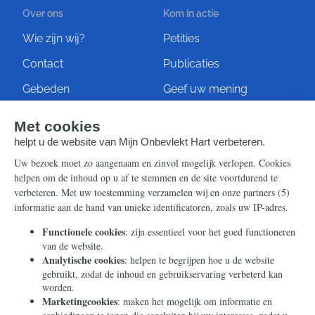
Over ons
Kom in actie
Wie zijn wij?
Petities
Contact
Publicaties
Gebeden
Geef uw mening
Artikelen
Ontvang de nieuwsbrief
Steun ons
Info
Nieuwsbrief
Contact
Eenmalig
Ontvang onze Telegram-
berichten
Maandelijks
Privacy
Periodiek
Nalaten
Zelf overschrijven