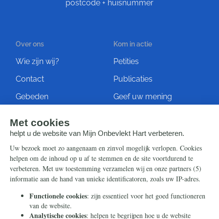
postcode + huisnummer
Over ons
Kom in actie
Wie zijn wij?
Petities
Contact
Publicaties
Gebeden
Geef uw mening
Artikelen
Ontvang de nieuwsbrief
Steun ons
Info
Nieuwsbrief
Contact
Eenmalig
Ontvang onze Telegram-
berichten
Maandelijks
Privacy
Periodiek