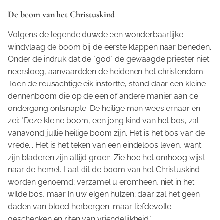
De boom van het Christuskind
Volgens de legende duwde een wonderbaarlijke
windvlaag de boom bij de eerste klappen naar beneden.
Onder de indruk dat de "god" de gewaagde priester niet
neersloeg, aanvaardden de heidenen het christendom.
Toen de reusachtige eik instortte, stond daar een kleine
dennenboom die op de een of andere manier aan de
ondergang ontsnapte. De heilige man wees ernaar en
zei: "Deze kleine boom, een jong kind van het bos, zal
vanavond jullie heilige boom zijn. Het is het bos van de
vrede... Het is het teken van een eindeloos leven, want
zijn bladeren zijn altijd groen. Zie hoe het omhoog wijst
naar de hemel. Laat dit de boom van het Christuskind
worden genoemd; verzamel u eromheen, niet in het
wilde bos, maar in uw eigen huizen; daar zal het geen
daden van bloed herbergen, maar liefdevolle
geschenken en riten van vriendelijkheid."