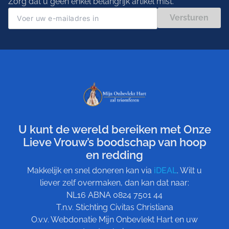
Zorg dat u geen enkel belangrijk artikel mist.
Versturen
U kunt de wereld bereiken met Onze
Lieve Vrouw’s boodschap van hoop
en redding
Makkelijk en snel doneren kan via
iDEAL
. Wilt u
liever zelf overmaken, dan kan dat naar:
NL16 ABNA 0824 7501 44
T.n.v. Stichting Civitas Christiana
O.v.v. Webdonatie Mijn Onbevlekt Hart en uw