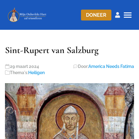
DONEER
S int-Rupert van Salzburg
29 maart 2024
Door:
America Needs Fatima
Thema's:
Heiligen