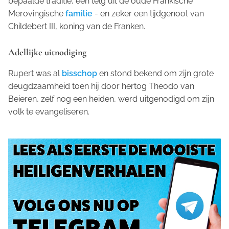
bepaalde traditie, een telg uit de oude Frankische
Merovingische
familie
- en zeker een tijdgenoot van
Childebert III, koning van de Franken.
Adellijke uitnodiging
Rupert was al
bisschop
en stond bekend om zijn grote
deugdzaamheid toen hij door hertog Theodo van
Beieren, zelf nog een heiden, werd uitgenodigd om zijn
volk te evangeliseren.