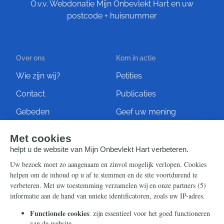
O.v.v. Webdonatie Mijn Onbevlekt Hart en uw
postcode + huisnummer
Over ons
Kom in actie
Wie zijn wij?
Petities
Contact
Publicaties
Gebeden
Geef uw mening
Artikelen
Ontvang de nieuwsbrief
Steun ons
Info
Nieuwsbrief
Contact
Eenmalig
Ontvang onze Telegram-
berichten
Maandelijks