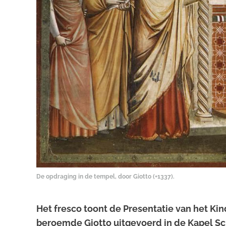
De opdraging in de tempel, door Giotto (+1337).
Het fresco toont de Presentatie van het Ki
beroemde Giotto uitgevoerd in de Kapel Scro