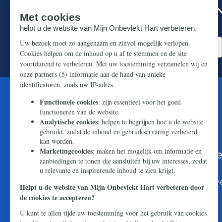
Mis niks in de strijd om ons prachtige N
Zorg dat u geen enkel belangrijk artikel mist.
U kunt de wereld bereiken met Onze
boodschap van hoop en redding
Makkelijk en snel doneren kan via
iDEAL
. Wilt u li
dat naar:
NL16 ABNA 0824 7501 44
T.n.v. Stichting Civitas Christiana