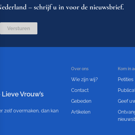
ederland – schrijf u in voor de nieuwsbrief.
Versturen
Over ons
Kom in a
Wie zijn wij?
Petities
Contact
Publica
 Lieve Vrouw’s
Gebeden
Geef u
ever zelf overmaken, dan kan
Artikelen
Ontvan
nieuwsb