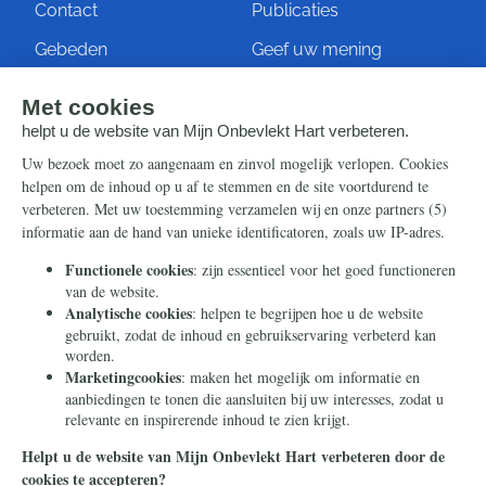
Contact
Publicaties
Gebeden
Geef uw mening
Artikelen
Ontvang de nieuwsbrief
Steun ons
Info
Nieuwsbrief
Contact
Eenmalig
Ontvang onze Telegram-
berichten
Maandelijks
Privacy
Periodiek
Nalaten
Zelf overschrijven