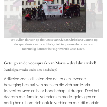
"We zullen dansen op de ruïnes van Civitas Christiana", stond op
de spandoek van de antifa's, die hier poseerden voor ons
toenmalig kantoor in Pelgrimshuis Casa Nova.
Getuig van de voorspraak van Maria – deel dit artikel!
(Artikel gaat verder onder deze boodschap)
Artikelen zoals dit laten zien dat er een levende
beweging bestaat van mensen die zich aan Maria
toevertrouwen en haar boodschap uitdragen. Deel het
daarom met familie, vrienden en mede-gelovigen en
nodig hen uit om zich ook te verbinden met dit mariale