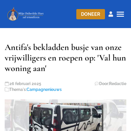
DONEER
Antifa's bekladden busje van onze
vrijwilligers en roepen op: 'Val hun
woning aan'
26 februari 2025
Door:
Redactie
Thema's:
Campagnenieuws