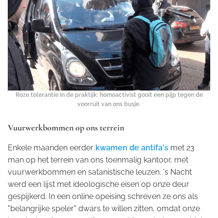
Roze tolerantie in de praktijk: homoactivist gooit een pijp tegen de
voorruit van ons busje.
Vuurwerkbommen op ons terrein
Enkele maanden eerder
kwamen de antifa's
met 23
man op het terrein van ons toenmalig kantoor, met
vuurwerkbommen en satanistische leuzen. 's Nacht
werd een lijst met ideologische eisen op onze deur
gespijkerd. In een online opeising schreven ze ons als
"belangrijke speler" dwars te willen zitten, omdat onze