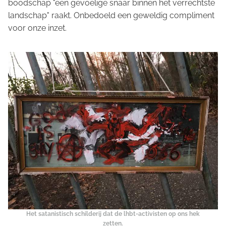
boodschap "een gevoelige snaar binnen het verrechtste
landschap" raakt. Onbedoeld een geweldig compliment
voor onze inzet.
Het satanistisch schilderij dat de lhbt-activisten op ons hek
zetten.