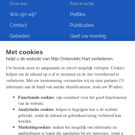
Over ons
Kom in actie
Wie zijn wij?
Petities
Contact
Publicaties
Gebeden
Geef uw mening
Artikelen
Ontvang de nieuwsbrief
Steun ons
Info
Nieuwsbrief
Contact
Eenmalig
Ontvang onze Telegram-
berichten
Maandelijks
Privacy
Periodiek
Nalaten
Zelf overschrijven