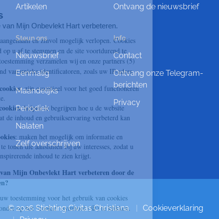
Artikelen
Ontvang de nieuwsbrief
Steun ons
Info
Nieuwsbrief
Contact
Eenmalig
Ontvang onze Telegram-
berichten
Maandelijks
Privacy
Periodiek
Nalaten
Zelf overschrijven
© 2026 Stichting Civitas Christiana
Cookieverklaring