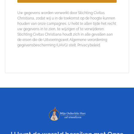
Uw gegevens worden verwerkt door Stichting Civitas
Christiana, zodat wij u in de toekomst op de hoogte kunnen
houden van onze campagnes. U hebt te allen tijde het recht
uw gegevens in te zien, te wijzigen of te verwijderen.
Stichting Civitas Christiana houdt zich in alle gevallen aan
de eisen die de Uitvoeringswet Algemene verordening
gegevensbescherming (UAVG) stelt.
Privacybeleid
.