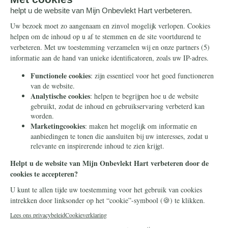
Steun ons
Info
Nieuwsbrief
Contact
Eenmalig
Ontvang onze Telegram-
berichten
Maandelijks
Privacy
Periodiek
Nalaten
Zelf overschrijven
© 2026 Stichting Civitas Christiana
Cookieverklaring
Privacy