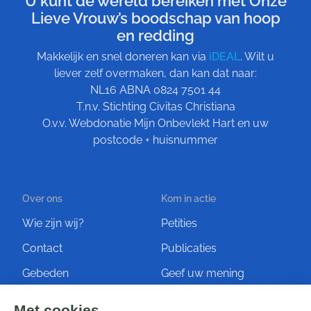
U kunt de wereld bereiken met Onze
Lieve Vrouw’s boodschap van hoop
en redding
Makkelijk en snel doneren kan via
iDEAL
. Wilt u
liever zelf overmaken, dan kan dat naar:
NL16 ABNA 0824 7501 44
T.n.v. Stichting Civitas Christiana
O.v.v. Webdonatie Mijn Onbevlekt Hart en uw
postcode + huisnummer
Over ons
Kom in actie
Wie zijn wij?
Petities
Contact
Publicaties
Gebeden
Geef uw mening
Artikelen
Ontvang de nieuwsbrief