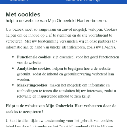
Artikelen
Ontvang de nieuwsbrief
Steun ons
Info
Nieuwsbrief
Contact
Eenmalig
Ontvang onze Telegram-
berichten
Maandelijks
Privacy
Periodiek
Nalaten
Zelf overschrijven
© 2026 Stichting Civitas Christiana
Cookieverklaring