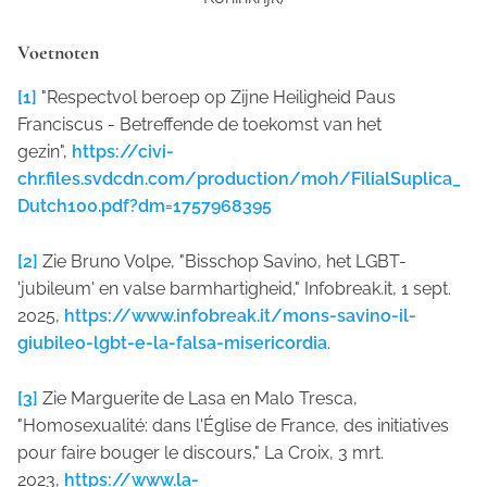
Voetnoten
[1]
"Respectvol beroep op Zijne Heiligheid Paus
Franciscus - Betreffende de toekomst van het
gezin",
https://civi-
chr.files.svdcdn.com/production/moh/FilialSuplica_
Dutch100.pdf?dm=1757968395
[2]
Zie Bruno Volpe, "Bisschop Savino, het LGBT-
'jubileum' en valse barmhartigheid," Infobreak.it, 1 sept.
2025,
https://www.infobreak.it/mons-savino-il-
giubileo-lgbt-e-la-falsa-misericordia
.
[3]
Zie Marguerite de Lasa en Malo Tresca,
"Homosexualité: dans l'Église de France, des initiatives
pour faire bouger le discours," La Croix, 3 mrt.
2023,
https://www.la-