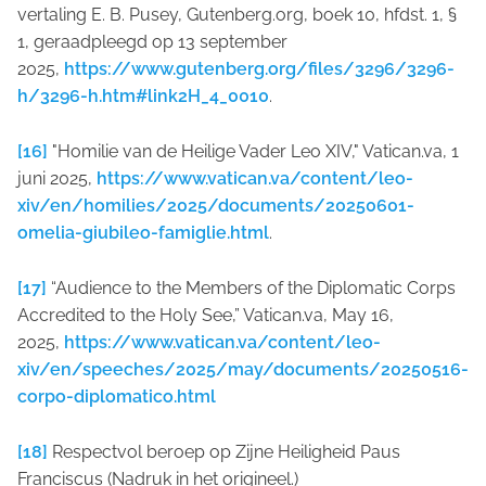
vertaling E. B. Pusey, Gutenberg.org, boek 10, hfdst. 1, §
1, geraadpleegd op 13 september
2025,
https://www.gutenberg.org/files/3296/3296-
h/3296-h.htm#link2H_4_0010
.
[16]
"Homilie van de Heilige Vader Leo XIV," Vatican.va, 1
juni 2025,
https://www.vatican.va/content/leo-
xiv/en/homilies/2025/documents/20250601-
omelia-giubileo-famiglie.html
.
[17]
“Audience to the Members of the Diplomatic Corps
Accredited to the Holy See,” Vatican.va, May 16,
2025,
https://www.vatican.va/content/leo-
xiv/en/speeches/2025/may/documents/20250516-
corpo-diplomatico.html
[18]
Respectvol beroep op Zijne Heiligheid Paus
Franciscus (Nadruk in het origineel.)