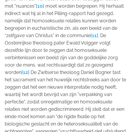
met "nuances"
[10]
moet worden begrepen. Hij herhaalt
indirect wat hij al in
het Pilling-rapport
had gezegd,
namelijk dat homoseksuele relaties kunnen worden
begrepen in eucharistische zin, als een beeld van de
“zelfgave van Christus” in de communie
[11]
. De
Oostenrijkse theoloog pater Ewald Volgger volgt
dezelfde lijn door te zeggen dat homoseksuele
verbintenissen een beeld zijn van de goddelijke zorg
voor de mens, wat rechtvaardigt dat ze gezegend
worden
[12]
De Zwitserse theoloog Daniel Bogner tast
het sacrament van het huwelijk rechtstreeks aan door te
zeggen dat het een nieuwe interpretatie nodig heeft,
waarbij het wordt bevrijd van zijn "verpakking van
perfectie", zodat onregelmatige en homoseksuele
relaties niet worden gediscrimineerd. Hij stelt dat er een
einde moet komen aan "de rigide fixatie op het
biologische geslacht en de heteroseksualiteit van de
echtgenoten", aangezien "vruchtbaarheid niet uitsluitend