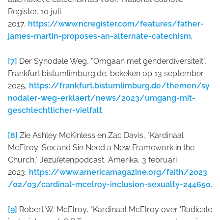
Register, 10 juli
2017,
https://www.ncregister.com/features/father-
james-martin-proposes-an-alternate-catechism
.
[7]
Der Synodale Weg, "Omgaan met genderdiversiteit",
Frankfurt.bistumlimburg.de, bekeken op 13 september
2025,
https://frankfurt.bistumlimburg.de/themen/sy
nodaler-weg-erklaert/news/2023/umgang-mit-
geschlechtlicher-vielfalt
.
[8]
Zie Ashley McKinless en Zac Davis, "Kardinaal
McElroy: Sex and Sin Need a New Framework in the
Church," Jezuïetenpodcast, Amerika, 3 februari
2023,
https://www.americamagazine.org/faith/2023
/02/03/cardinal-mcelroy-inclusion-sexualty-244650
.
[9]
Robert W. McElroy, "Kardinaal McElroy over 'Radicale