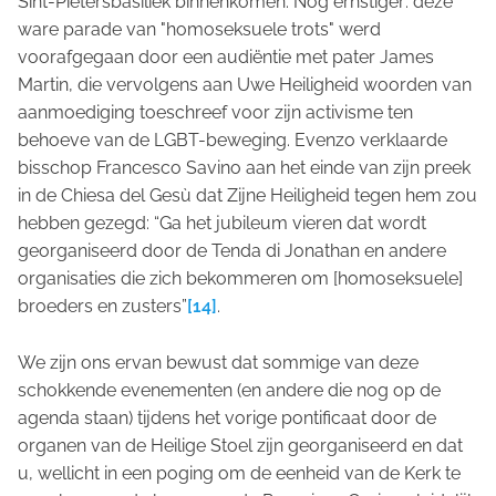
Sint-Pietersbasiliek binnenkomen. Nog ernstiger: deze
ware parade van "homoseksuele trots" werd
voorafgegaan door een audiëntie met pater James
Martin, die vervolgens aan Uwe Heiligheid woorden van
aanmoediging toeschreef voor zijn activisme ten
behoeve van de LGBT-beweging. Evenzo verklaarde
bisschop Francesco Savino aan het einde van zijn preek
in de Chiesa del Gesù dat Zijne Heiligheid tegen hem zou
hebben gezegd: “Ga het jubileum vieren dat wordt
georganiseerd door de Tenda di Jonathan en andere
organisaties die zich bekommeren om [homoseksuele]
broeders en zusters”
[14]
.
We zijn ons ervan bewust dat sommige van deze
schokkende evenementen (en andere die nog op de
agenda staan) tijdens het vorige pontificaat door de
organen van de Heilige Stoel zijn georganiseerd en dat
u, wellicht in een poging om de eenheid van de Kerk te