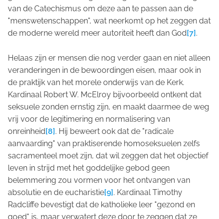
van de Catechismus om deze aan te passen aan de
"menswetenschappen", wat neerkomt op het zeggen dat
de moderne wereld meer autoriteit heeft dan God
[7]
.
Helaas zijn er mensen die nog verder gaan en niet alleen
veranderingen in de bewoordingen eisen, maar ook in
de praktijk van het morele onderwijs van de Kerk.
Kardinaal Robert W. McElroy bijvoorbeeld ontkent dat
seksuele zonden ernstig zijn, en maakt daarmee de weg
vrij voor de legitimering en normalisering van
onreinheid
[8]
. Hij beweert ook dat de "radicale
aanvaarding" van praktiserende homoseksuelen zelfs
sacramenteel moet zijn, dat wil zeggen dat het objectief
leven in strijd met het goddelijke gebod geen
belemmering zou vormen voor het ontvangen van
absolutie en de eucharistie
[9]
. Kardinaal Timothy
Radcliffe bevestigt dat de katholieke leer "gezond en
goed" is, maar verwatert deze door te zeggen dat ze