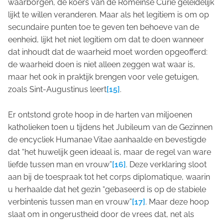
waarborgen, de koers van de Romeinse Curie geleidelijk
lijkt te willen veranderen. Maar als het legitiem is om op
secundaire punten toe te geven ten behoeve van de
eenheid, lijkt het niet legitiem om dat te doen wanneer
dat inhoudt dat de waarheid moet worden opgeofferd:
de waarheid doen is niet alleen zeggen wat waar is,
maar het ook in praktijk brengen voor vele getuigen,
zoals Sint-Augustinus leert
[15]
.
Er ontstond grote hoop in de harten van miljoenen
katholieken toen u tijdens het Jubileum van de Gezinnen
de encycliek
Humanae Vitae
aanhaalde en bevestigde
dat “het huwelijk geen ideaal is, maar de regel van ware
liefde tussen man en vrouw”
[16]
. Deze verklaring sloot
aan bij de toespraak tot het corps diplomatique, waarin
u herhaalde dat het gezin “gebaseerd is op de stabiele
verbintenis tussen man en vrouw”
[17]
. Maar deze hoop
slaat om in ongerustheid door de vrees dat, net als