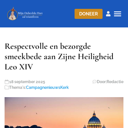
DONEER
Respectvolle en bezorgde
smeekbede aan Zijne Heiligheid
Leo XIV
18 september 2025
Door:
Redactie
Thema's:
Campagnenieuws
Kerk