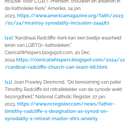
inclusie' voor L.G.B.T.-mensen, vrouwen en anderen in
de Katholieke Kerk," Amerika, 24 jan.
2023,
https://www.americamagazine.org/faith/2023
/01/24/mcelroy-synodality-inclusion-244587
.
[10]
“Kardinaal Radcliffe: Kerk kan 'een beetje waarheid'
leren van LGBTQ+-katholieken,”
ClericalWhispers.blogspot.com, 20 Dec.
2024
https://clericalwhispers.blogspot.com/2024/12
/cardinal-radcliffe-church-can-learn-bit.html
.
[11]
Joan Frawley Desmond, "De benoeming van pater
Timothy Radcliffe tot retraiteleider van de synode wekt
bezorgdheid," National Catholic Register, 27 jan.
2023,
https://www.ncregister.com/news/father-
timothy-radcliffe-s-designation-as-synod-on-
synodality-s-retreat-master-stirs-anxiety
.