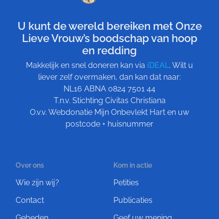
U kunt de wereld bereiken met Onze
Lieve Vrouw’s boodschap van hoop
en redding
Makkelijk en snel doneren kan via
iDEAL
. Wilt u
liever zelf overmaken, dan kan dat naar:
NL16 ABNA 0824 7501 44
T.n.v. Stichting Civitas Christiana
O.v.v. Webdonatie Mijn Onbevlekt Hart en uw
postcode + huisnummer
Over ons
Kom in actie
Wie zijn wij?
Petities
Contact
Publicaties
Gebeden
Geef uw mening