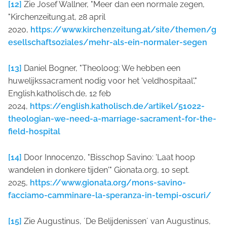
[12]
Zie Josef Wallner, "Meer dan een normale zegen,
"Kirchenzeitung.at, 28 april
2020,
https://www.kirchenzeitung.at/site/themen/g
esellschaftsoziales/mehr-als-ein-normaler-segen
[13]
Daniel Bogner, "Theoloog: We hebben een
huwelijkssacrament nodig voor het 'veldhospitaal',"
English.katholisch.de, 12 feb
2024,
https://english.katholisch.de/artikel/51022-
theologian-we-need-a-marriage-sacrament-for-the-
field-hospital
[14]
Door Innocenzo, "Bisschop Savino: 'Laat hoop
wandelen in donkere tijden'" Gionata.org, 10 sept.
2025,
https://www.gionata.org/mons-savino-
facciamo-camminare-la-speranza-in-tempi-oscuri/
[15]
Zie Augustinus, ´De Belijdenissen´ van Augustinus,