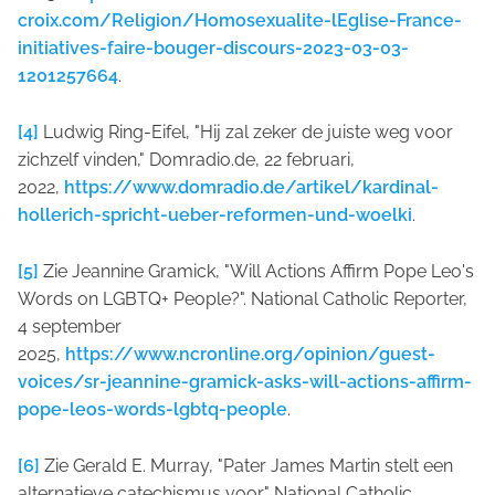
croix.com/Religion/Homosexualite-lEglise-France-
initiatives-faire-bouger-discours-2023-03-03-
1201257664
.
[4]
Ludwig Ring-Eifel, "Hij zal zeker de juiste weg voor
zichzelf vinden," Domradio.de, 22 februari,
2022,
https://www.domradio.de/artikel/kardinal-
hollerich-spricht-ueber-reformen-und-woelki
.
[5]
Zie Jeannine Gramick, "Will Actions Affirm Pope Leo's
Words on LGBTQ+ People?". National Catholic Reporter,
4 september
2025,
https://www.ncronline.org/opinion/guest-
voices/sr-jeannine-gramick-asks-will-actions-affirm-
pope-leos-words-lgbtq-people
.
[6]
Zie Gerald E. Murray, "Pater James Martin stelt een
alternatieve catechismus voor," National Catholic