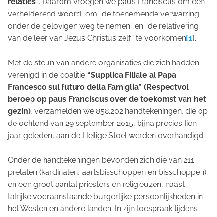
relaties"
. Daarom vroegen we paus Franciscus om een
verhelderend woord, om “de toenemende verwarring
onder de gelovigen weg te nemen” en “de relativering
van de leer van Jezus Christus zelf” te voorkomen
[1]
.
Met de steun van andere organisaties die zich hadden
verenigd in de coalitie
“Supplica Filiale al Papa
Francesco sul futuro della Famiglia
” (
Respectvol
beroep op paus Franciscus over de toekomst van het
gezin
)
, verzamelden we 858.202 handtekeningen, die op
de ochtend van 29 september 2015, bijna precies tien
jaar geleden, aan de Heilige Stoel werden overhandigd.
Onder de handtekeningen bevonden zich die van 211
prelaten (kardinalen, aartsbisschoppen en bisschoppen)
en een groot aantal priesters en religieuzen, naast
talrijke vooraanstaande burgerlijke persoonlijkheden in
het Westen en andere landen. In zijn toespraak tijdens