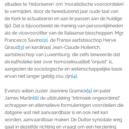
situaties te 'historiseren' om 'moralistische vooroordelen'
te vermijden, door de tweeduizend jaar oude taal van
de Kerk te actualiseren en aan te passen aan de huidige
tijd. Dat is bijvoorbeeld de mening van persoonlijkheden
als de vicevoorzitter van de Italiaanse bisschoppen, Mgr.
Francesco Savino
[2]
, de Franse aartsbisschop Hervé
Giraud
[3]
en kardinaal Jean-Claude Hollerich,
aartsbisschop van Luxemburg, die zelfs beweerde dat
de katholieke leer over homoseksualiteit "onjuist" is,
aangezien de sociologische en wetenschappelijke basis
ervan niet langer geldig zou zijn
[4]
.
Evenzo willen zuster Jeannine Gramick
[5]
en pater
James Martin
[6]
de uitdrukking "intrinsiek ongeordend"
schrappen en alternatieve formuleringen voorstellen die
datgene wat niet aanvaardbaar is en ook niet kan
worden, aanvaardbaar maken. De Duitse synodale weg
gaat in dezelfde richting en vraagt om een herziening