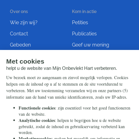
Over ons
Kom in actie
Wie zijn wij?
Petities
Contact
Publicaties
Gebeden
Geef uw mening
Artikelen
Ontvang de nieuwsbrief
Steun ons
Info
Nieuwsbrief
Contact
Eenmalig
Ontvang onze Telegram-
berichten
Maandelijks
Privacy
Periodiek
Nalaten