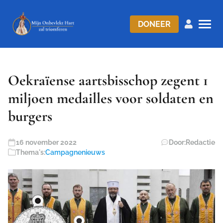
DONEER
Oekraïense aartsbisschop zegent 1
miljoen medailles voor soldaten en
burgers
16 november 2022
Door:
Redactie
Thema's:
Campagnenieuws