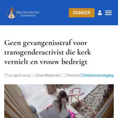
DONEER
Geen gevangenisstraf voor
transgenderactivist die kerk
vernielt en vrouw bedreigt
17 april 2023
Door:
Redactie
Thema's:
Christenvervolging