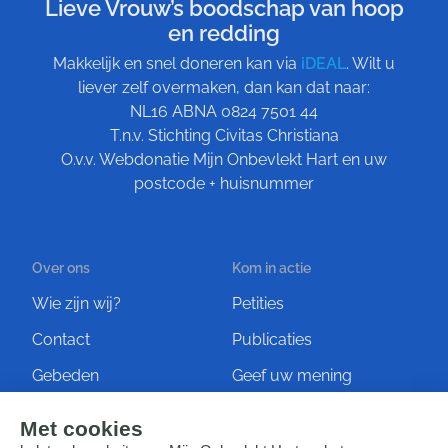
Lieve Vrouw’s boodschap van hoop
en redding
Makkelijk en snel doneren kan via
iDEAL
. Wilt u
liever zelf overmaken, dan kan dat naar:
NL16 ABNA 0824 7501 44
T.n.v. Stichting Civitas Christiana
O.v.v. Webdonatie Mijn Onbevlekt Hart en uw
postcode + huisnummer
Over ons
Kom in actie
Wie zijn wij?
Petities
Contact
Publicaties
Gebeden
Geef uw mening
Artikelen
Ontvang de nieuwsbrief