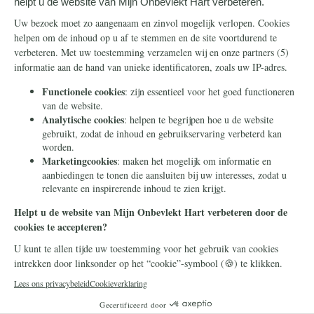
Steun ons
Info
Nieuwsbrief
Contact
Eenmalig
Ontvang onze Telegram-
berichten
Maandelijks
Privacy
Periodiek
Nalaten
Zelf overschrijven
© 2026 Stichting Civitas Christiana
Cookieverklaring
Privacy