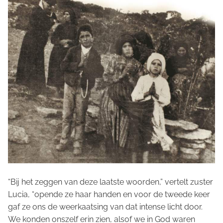
“Bij het zeggen van deze laatste woorden,” vertelt zuster
Lucia, “opende ze haar handen en voor de tweede keer
gaf ze ons de weerkaatsing van dat intense licht door.
We konden onszelf erin zien, alsof we in God waren