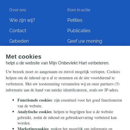
Over ons
Kom in actie
Wie zijn wij?
Petities
Contact
Publicaties
Gebeden
Geef uw mening
Artikelen
Ontvang de nieuwsbrief
Steun ons
Info
Nieuwsbrief
Contact
Eenmalig
Ontvang onze Telegram-
berichten
Maandelijks
Privacy
Periodiek
Nalaten