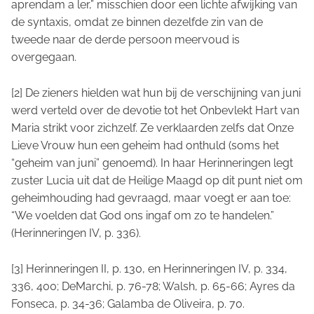
aprendam a ler,” misschien door een lichte afwijking van
de syntaxis, omdat ze binnen dezelfde zin van de
tweede naar de derde persoon meervoud is
overgegaan.
[2] De zieners hielden wat hun bij de verschijning van juni
werd verteld over de devotie tot het Onbevlekt Hart van
Maria strikt voor zichzelf. Ze verklaarden zelfs dat Onze
Lieve Vrouw hun een geheim had onthuld (soms het
“geheim van juni” genoemd). In haar Herinneringen legt
zuster Lucia uit dat de Heilige Maagd op dit punt niet om
geheimhouding had gevraagd, maar voegt er aan toe:
“We voelden dat God ons ingaf om zo te handelen.”
(Herinneringen IV, p. 336).
[3] Herinneringen II, p. 130, en Herinneringen IV, p. 334,
336, 400; DeMarchi, p. 76-78; Walsh, p. 65-66; Ayres da
Fonseca, p. 34-36; Galamba de Oliveira, p. 70.