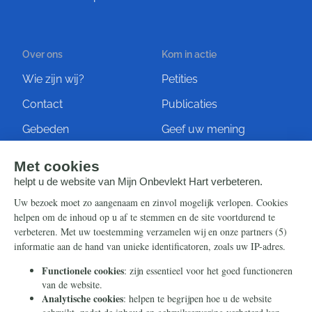
Over ons
Kom in actie
Wie zijn wij?
Petities
Contact
Publicaties
Gebeden
Geef uw mening
Artikelen
Ontvang de nieuwsbrief
Steun ons
Info
Nieuwsbrief
Contact
Eenmalig
Ontvang onze Telegram-
berichten
Maandelijks
Privacy
Periodiek