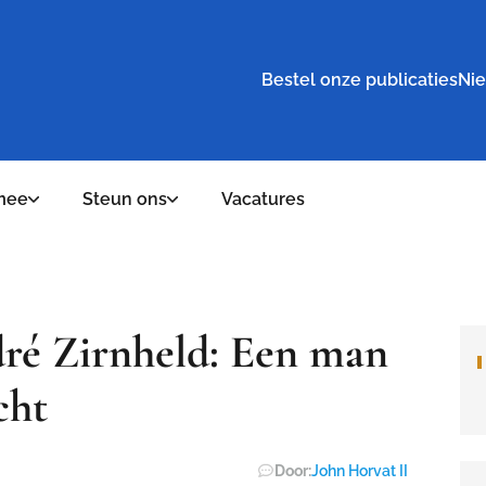
Bestel onze publicaties
Nie
mee
Steun ons
Vacatures
dré Zirnheld: Een man
cht
Door:
John Horvat II