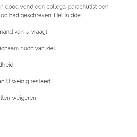
zijn dood vond een collega-parachutist een
og had geschreven. Het luidde:
emand van U vraagt.
lichaam noch van ziel.
dheid.
n U weinig resteert.
allen weigeren.