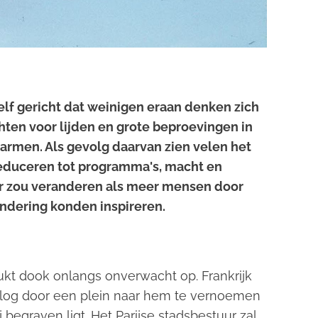
zelf gericht dat weinigen eraan denken zich
ten voor lijden en grote beproevingen in
armen. Als gevolg daarvan zien velen het
 reduceren tot programma's, macht en
ur zou veranderen als meer mensen door
andering konden inspireren.
ukt dook onlangs onverwacht op. Frankrijk
rlog door een plein naar hem te vernoemen
j begraven ligt. Het Parijse stadsbestuur zal