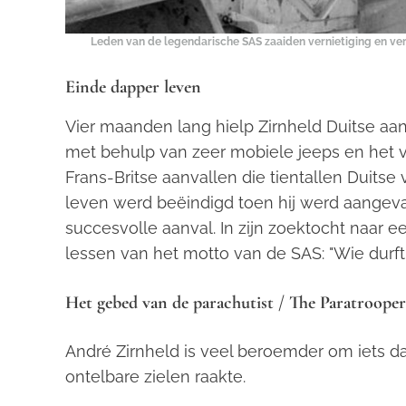
Leden van de legendarische SAS zaaiden vernietiging en verwa
Einde dapper leven
Vier maanden lang hielp Zirnheld Duitse aan
met behulp van zeer mobiele jeeps en het v
Frans-Britse aanvallen die tientallen Duitse 
leven werd beëindigd toen hij werd aangevall
succesvolle aanval. In zijn zoektocht naar 
lessen van het motto van de SAS: "Wie durft, 
Het gebed van de parachutist / The Paratrooper
André Zirnheld is veel beroemder om iets da
ontelbare zielen raakte.