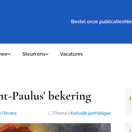
Bestel onze publicaties
Nie
mee
Steun ons
Vacatures
int-Paulus' bekering
 Oliveira
Thema's:
Kerkelijk jaar
Heiligen