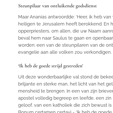
Steunpilaar van ontluikende godsdienst
Maar Ananias antwoordde: ‘Heer, ik heb va
heiligen te Jerusalem heeft berokkend. En h
opperpriesters, om allen, die uw Naam aanro
beval hem naar Saulus te gaan en openbaar
worden: een van de steunpilaren van de ont
evangelie aan alle volken zou verkondigen.
‘Ik heb de goede strijd gestreden'
Uit deze wonderbaarlijke val stond de bekeer
briljante en sterke man, het licht van het ge
mensheid te brengen. In een van zijn brieve
apostel volledig begreep en leefde, een zin
geloof, van een katholiek die zich bewust is 
Bonum certamen certavi
- ‘Ik heb de goede s