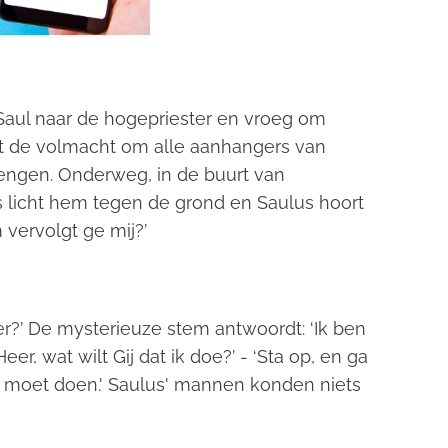
Saul naar de hogepriester en vroeg om
t de volmacht om alle aanhangers van
engen. Onderweg, in de buurt van
s licht hem tegen de grond en Saulus hoort
vervolgt ge mij?’
Heer?’ De mysterieuze stem antwoordt: ‘Ik ben
Heer, wat wilt Gij dat ik doe?’ - ‘Sta op, en ga
e moet doen.' Saulus' mannen konden niets