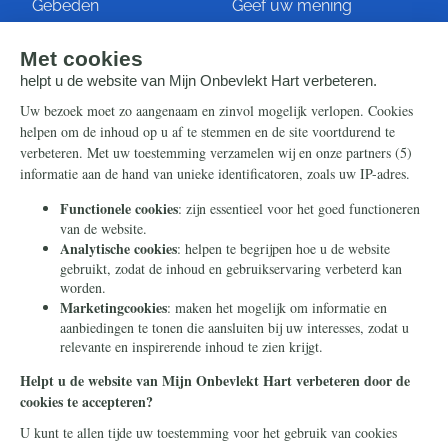
Gebeden
Geef uw mening
Artikelen
Ontvang de nieuwsbrief
Steun ons
Info
Nieuwsbrief
Contact
Eenmalig
Ontvang onze Telegram-
berichten
Maandelijks
Privacy
Periodiek
Nalaten
Zelf overschrijven