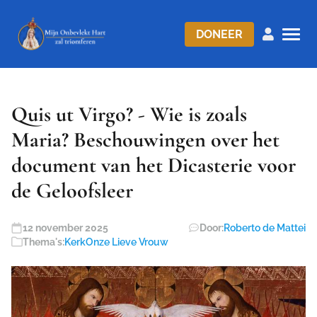
DONEER
Quis ut Virgo? - Wie is zoals
Maria? Beschouwingen over het
document van het Dicasterie voor
de Geloofsleer
12 november 2025
Door:
Roberto de Mattei
Thema's:
Kerk
Onze Lieve Vrouw