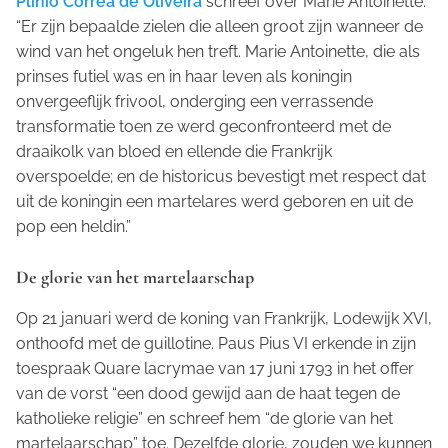
Plinio Corrêa de Oliveira
schreef over Marie Antoinette:
“Er zijn bepaalde zielen die alleen groot zijn wanneer de
wind van het ongeluk hen treft. Marie Antoinette, die als
prinses futiel was en in haar leven als koningin
onvergeeflijk frivool, onderging een verrassende
transformatie toen ze werd geconfronteerd met de
draaikolk van bloed en ellende die Frankrijk
overspoelde; en de historicus bevestigt met respect dat
uit de koningin een martelares werd geboren en uit de
pop een heldin.”
De glorie van het martelaarschap
Op 21 januari werd de koning van Frankrijk, Lodewijk XVI,
onthoofd met de guillotine. Paus Pius VI erkende in zijn
toespraak
Quare lacrymae
van 17 juni 1793 in het offer
van de vorst “een dood gewijd aan de haat tegen de
katholieke religie” en schreef hem “de glorie van het
martelaarschap” toe. Dezelfde glorie, zouden we kunnen