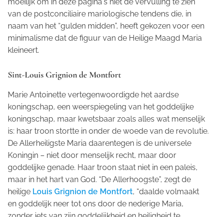
moeilijk om in deze pagina's niet de vervulling te zien
van de postconciliaire mariologische tendens die, in
naam van het “gulden midden”, heeft gekozen voor een
minimalisme dat de figuur van de Heilige Maagd Maria
kleineert.
Sint-Louis Grignion de Montfort
Marie Antoinette vertegenwoordigde het aardse
koningschap, een weerspiegeling van het goddelijke
koningschap, maar kwetsbaar zoals alles wat menselijk
is: haar troon stortte in onder de woede van de revolutie.
De Allerheiligste Maria daarentegen is de universele
Koningin – niet door menselijk recht, maar door
goddelijke genade. Haar troon staat niet in een paleis,
maar in het hart van God. “De Allerhoogste”, zegt de
heilige
Louis Grignion de Montfort
, “daalde volmaakt
en goddelijk neer tot ons door de nederige Maria,
zonder iets van zijn goddelijkheid en heiligheid te