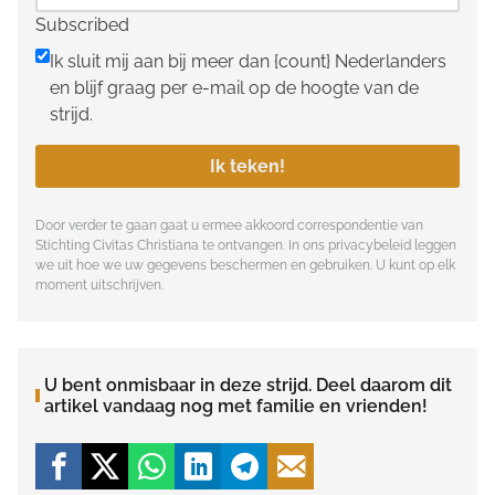
Subscribed
Ik sluit mij aan bij meer dan {count} Nederlanders
en blijf graag per e-mail op de hoogte van de
strijd.
Ik teken!
Door verder te gaan gaat u ermee akkoord correspondentie van
Stichting Civitas Christiana te ontvangen. In ons
privacybeleid
leggen
we uit hoe we uw gegevens beschermen en gebruiken. U kunt op elk
moment uitschrijven.
U bent onmisbaar in deze strijd. Deel daarom dit
artikel vandaag nog met familie en vrienden!