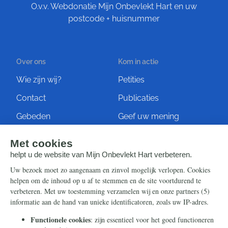
O.v.v. Webdonatie Mijn Onbevlekt Hart en uw
postcode + huisnummer
Over ons
Kom in actie
Wie zijn wij?
Petities
Contact
Publicaties
Gebeden
Geef uw mening
Artikelen
Ontvang de nieuwsbrief
Steun ons
Info
Nieuwsbrief
Contact
Eenmalig
Ontvang onze Telegram-
berichten
Maandelijks