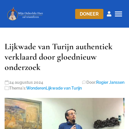
DONEER
Lijkwade van Turijn authentiek
verklaard door gloednieuw
onderzoek
24 augustus 2024
Door:
Rogier Janssen
Thema's:
Wonderen
Lijkwade van Turijn