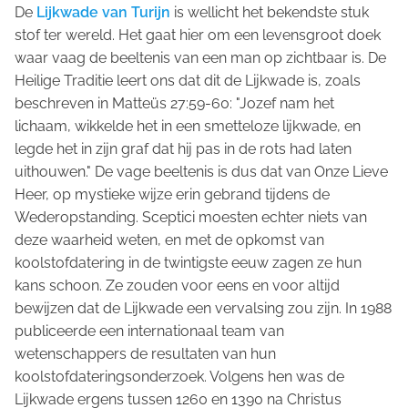
De
Lijkwade van Turijn
is wellicht het bekendste stuk
stof ter wereld. Het gaat hier om een levensgroot doek
waar vaag de beeltenis van een man op zichtbaar is. De
Heilige Traditie leert ons dat dit de Lijkwade is, zoals
beschreven in Matteüs 27:59-60: "Jozef nam het
lichaam, wikkelde het in een smetteloze lijkwade, en
legde het in zijn graf dat hij pas in de rots had laten
uithouwen." De vage beeltenis is dus dat van Onze Lieve
Heer, op mystieke wijze erin gebrand tijdens de
Wederopstanding. Sceptici moesten echter niets van
deze waarheid weten, en met de opkomst van
koolstofdatering in de twintigste eeuw zagen ze hun
kans schoon. Ze zouden voor eens en voor altijd
bewijzen dat de Lijkwade een vervalsing zou zijn. In 1988
publiceerde een internationaal team van
wetenschappers de resultaten van hun
koolstofdateringsonderzoek. Volgens hen was de
Lijkwade ergens tussen 1260 en 1390 na Christus