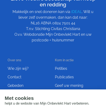
en redding
Makkelijk en snel doneren kan via
iDEAL
. Wilt u
liever zelf overmaken, dan kan dat naar:
NL16 ABNA 0824 7501 44
T.n.v. Stichting Civitas Christiana
O.v.v. Webdonatie Mijn Onbevlekt Hart en uw
postcode + huisnummer
Over ons
Kom in actie
Wie zijn wij?
Petities
Contact
Publicaties
Gebeden
Geef uw mening
Artikelen
Ontvang de nieuwsbrief