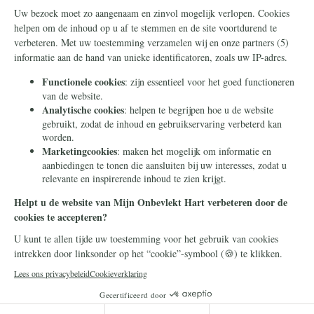
Steun ons
Info
Nieuwsbrief
Contact
Eenmalig
Ontvang onze Telegram-
berichten
Maandelijks
Privacy
Periodiek
Nalaten
Zelf overschrijven
© 2026 Stichting Civitas Christiana
Cookieverklaring
Privacy